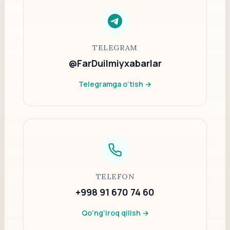
TELEGRAM
@FarDuilmiyxabarlar
Telegramga o‘tish →
TELEFON
+998 91 670 74 60
Qo‘ng‘iroq qilish →