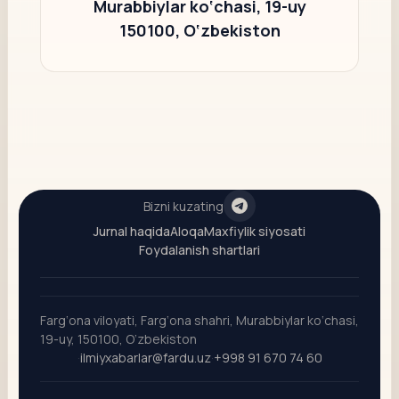
Murabbiylar ko‘chasi, 19-uy
150100, O‘zbekiston
Bizni kuzating
Jurnal haqida
Aloqa
Maxfiylik siyosati
Foydalanish shartlari
Farg‘ona viloyati, Farg‘ona shahri, Murabbiylar ko‘chasi,
19-uy, 150100, O‘zbekiston
·
ilmiyxabarlar@fardu.uz
·
+998 91 670 74 60