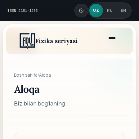
UZ
RU
EN
ISSN 2181-1253
Fizika seriyasi
Bosh sahifa
/
Aloqa
Aloqa
Biz bilan bog‘laning