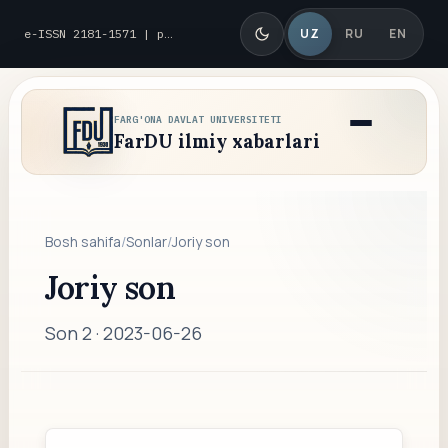
UZ
RU
EN
e-ISSN 2181-1571 | p-ISSN 2010-8419
FARG'ONA DAVLAT UNIVERSITETI
FarDU ilmiy xabarlari
Bosh sahifa
/
Sonlar
/
Joriy son
Joriy son
Son 2 ·
2023-06-26