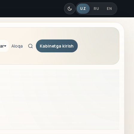
UZ
RU
EN
Kabinetga kirish
ar
Aloqa
Qidiruv