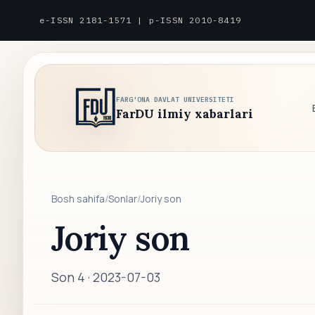
e-ISSN 2181-1571 | p-ISSN 2010-8419
FARG'ONA DAVLAT UNIVERSITETI
FarDU ilmiy xabarlari
Bosh sahifa
/
Sonlar
/
Joriy son
Joriy son
Son 4 ·
2023-07-03