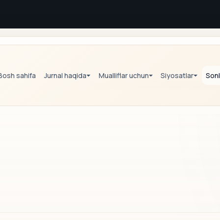
Bosh sahifa
Jurnal haqida
Mualliflar uchun
Siyosatlar
Sonl