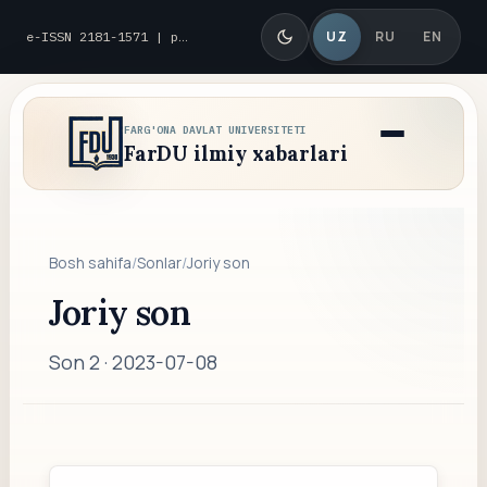
UZ
RU
EN
e-ISSN 2181-1571 | p-ISSN 2010-8419
FARG'ONA DAVLAT UNIVERSITETI
FarDU ilmiy xabarlari
Bosh sahifa
/
Sonlar
/
Joriy son
Joriy son
Son 2 ·
2023-07-08