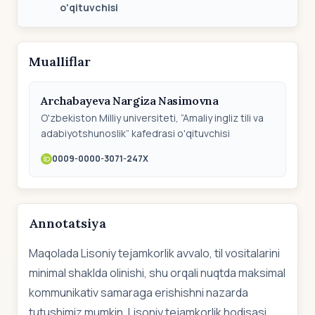
o'qituvchisi
Mualliflar
Archabayeva Nargiza Nasimovna
O'zbekiston Milliy universiteti, “Amaliy ingliz tili va
adabiyotshunoslik” kafedrasi o'qituvchisi
0009-0000-3071-247X
Annotatsiya
Maqolada Lisoniy tejamkorlik avvalo, til vositalarini
minimal shaklda olinishi, shu orqali nuqtda maksimal
kommunikativ samaraga erishishni nazarda
tutushimiz mumkin. Lisoniy tejamkorlik hodisasi