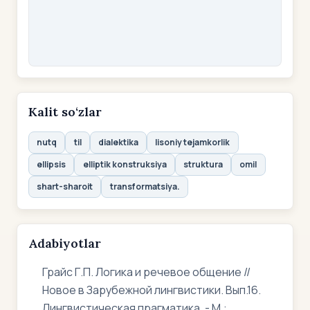
Kalit so‘zlar
nutq
til
dialektika
lisoniy tejamkorlik
ellipsis
elliptik konstruksiya
struktura
omil
shart-sharoit
transformatsiya.
Adabiyotlar
Грайс Г.П. Логика и речевое общение //
Новое в Зарубежной лингвистики. Вып.16.
Лингвистическая прагматика. - М.: