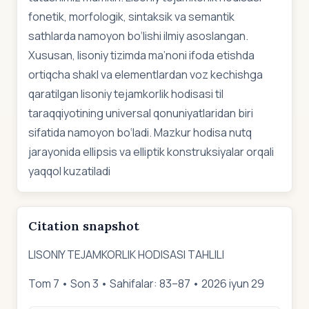
fonetik, morfologik, sintaksik va semantik
sathlarda namoyon bo‘lishi ilmiy asoslangan.
Xususan, lisoniy tizimda ma’noni ifoda etishda
ortiqcha shakl va elementlardan voz kechishga
qaratilgan lisoniy tejamkorlik hodisasi til
taraqqiyotining universal qonuniyatlaridan biri
sifatida namoyon bo‘ladi. Mazkur hodisa nutq
jarayonida ellipsis va elliptik konstruksiyalar orqali
yaqqol kuzatiladi
Citation snapshot
LISONIY TEJAMKORLIK HODISASI TAHLILI
Tom 7 • Son 3 • Sahifalar: 83–87 • 2026 iyun 29