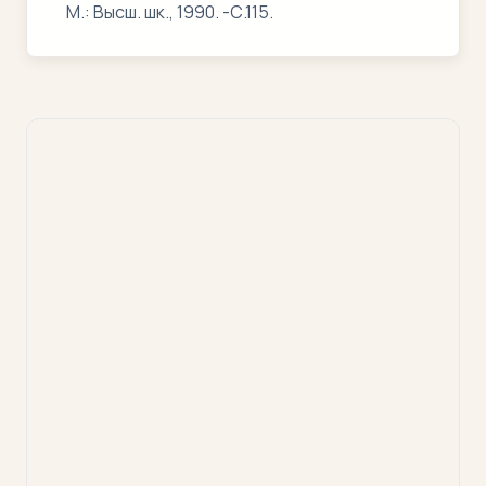
М.: Высш. шк., 1990. -С.115.