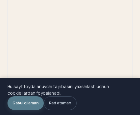
Bu sayt foydalanuvchi tajribasini yaxshilash uchun
cookie'lardan foydalanadi.
Qabul qilaman
Rad etaman