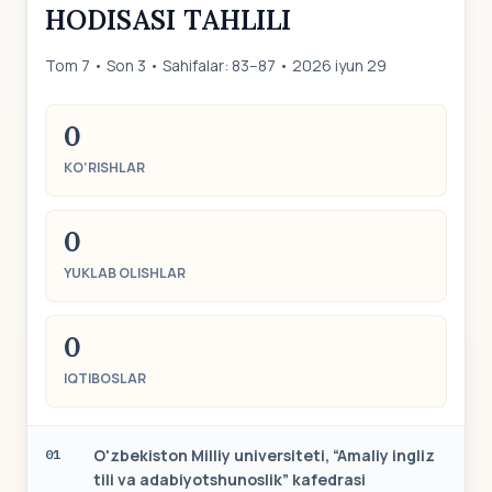
HODISASI TAHLILI
Tom 7 • Son 3 • Sahifalar: 83–87 • 2026 iyun 29
0
KO‘RISHLAR
0
YUKLAB OLISHLAR
0
IQTIBOSLAR
O'zbekiston Milliy universiteti, “Amaliy ingliz
01
tili va adabiyotshunoslik” kafedrasi