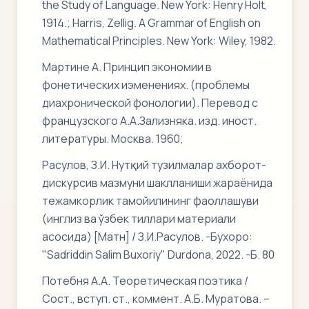
the Study of Language. New York: Henry Holt,
1914.; Harris, Zellig. A Grammar of English on
Mathematical Principles. New York: Wiley, 1982.
Мартине А. Принцип экономии в
фонетических иэменениях. (проблемы
диахронической фонологии). Перевод с
французского А.А.Зализняка. изд. иност.
литературы. Москва. 1960;
Расулов, З.И. Нутқий тузилмалар ахборот-
дискурсив мазмуни шаклланиши жараёнида
тежамкорлик тамойилининг фаоллашуви
(инглиз ва ўзбек тиллари материали
асосида) [Матн] / З.И.Расулов. -Бухоро:
"Sadriddin Salim Buxoriy" Durdona, 2022. -Б. 80
Потебня A.A. Теоретическая поэтика /
Сост., вступ. ст., коммент. А.Б. Муратова. –