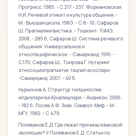
Прогресс, 1985. - С.217 - 237; Формановская
Н.И. Речевой этикет и культура общения. -
М.: Вьюшая школа, 198Э. - С.8 - 10; Сафаров
Ш. Прагмалингвистика. - Тошкент: ЎзМЭ,
2008. - 285 б; Сафаров Ш. Система речевого
обццения. Универсальное и
этноспецифическое. - Самарканд, 1991. -
С.170; Сафаров Ш., Тоирова Г. Нутқнинг
этносоциопрагматик таҳлил асослари.
-Самарқанд, 2007. - 40 б.
Нурмонов А. Структур тилшунослик:
илдизлари ва йўналишлари. - Андижон, 2006.
- 182 б; Лосев А.Ф. Знак. Символ. Миф. - М.:
МГУ, 1982. - С.479.
Поливанов Е.Д. Где лежат причины языковой
эволюции? // Поливанов Е.Д. Статьи по