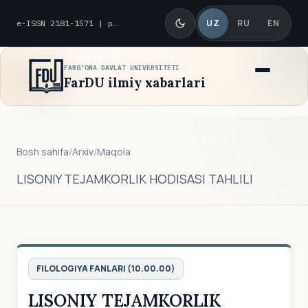
UZ
RU
EN
e-ISSN 2181-1571 | p-ISSN 2010-8419
FARG'ONA DAVLAT UNIVERSITETI
FarDU ilmiy xabarlari
Bosh sahifa
/
Arxiv
/
Maqola
LISONIY TEJAMKORLIK HODISASI TAHLILI
FILOLOGIYA FANLARI (10.00.00)
LISONIY TEJAMKORLIK