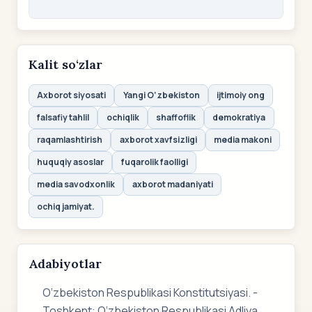
Kalit so‘zlar
Axborot siyosati
Yangi O‘zbekiston
ijtimoiy ong
falsafiy tahlil
ochiqlik
shaffoflik
demokratiya
raqamlashtirish
axborot xavfsizligi
media makoni
huquqiy asoslar
fuqarolik faolligi
media savodxonlik
axborot madaniyati
ochiq jamiyat.
Adabiyotlar
O‘zbekiston Respublikasi Konstitutsiyasi. -
Toshkent: O‘zbekiston Respublikasi Adliya