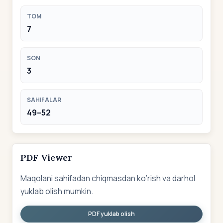
TOM
7
SON
3
SAHIFALAR
49–52
PDF Viewer
Maqolani sahifadan chiqmasdan ko‘rish va darhol
yuklab olish mumkin.
PDF yuklab olish