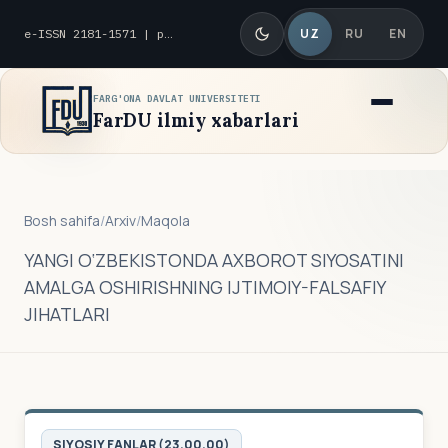
UZ
RU
EN
e-ISSN 2181-1571 | p-ISSN 2010-8419
FARG'ONA DAVLAT UNIVERSITETI
FarDU ilmiy xabarlari
Bosh sahifa
/
Arxiv
/
Maqola
YANGI O‘ZBEKISTONDA AXBOROT SIYOSATINI
AMALGA OSHIRISHNING IJTIMOIY-FALSAFIY
JIHATLARI
SIYOSIY FANLAR (23.00.00)