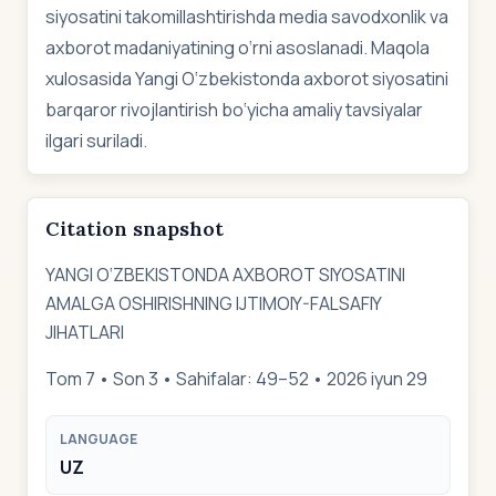
siyosatini takomillashtirishda media savodxonlik va
axborot madaniyatining o‘rni asoslanadi. Maqola
xulosasida Yangi O‘zbekistonda axborot siyosatini
barqaror rivojlantirish bo‘yicha amaliy tavsiyalar
ilgari suriladi.
Citation snapshot
YANGI O‘ZBEKISTONDA AXBOROT SIYOSATINI
AMALGA OSHIRISHNING IJTIMOIY-FALSAFIY
JIHATLARI
Tom 7 • Son 3 • Sahifalar: 49–52 • 2026 iyun 29
LANGUAGE
UZ