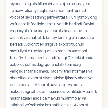
siyosatining shakllanishi va rivojlanish jarayoni
ijtimoiy-falsafiy nuqtai nazardan tahlil qilinadi.
Axborot siyosatining jamiyat tafakkuri, ijtimoiy ong
va fuqarolik faolligiga ta’siri yoritib beriladi. Davlat
va jamiyat o‘rtasidagi axborot almashinuvida
ochiqlik va shaffoflik tamoyillarining o‘rni asoslab
beriladi. Axborot erkinligi va axborot uchun
mas’uliyat o‘rtasidagi muvozanat muammosi
falsafiy jihatdan izohlanadi. Yangi O‘zbekistonda
axborot sohasidagi qonunchilik tizimidagi
yangiliklar tahlil qilinadi. Raqamli transformatsiya
sharoitida axborot siyosatining ijtimoiy ahamiyati
ochib beriladi. Axborot xavfsizligi va media
makonidagi tahdidlar muammosi yoritiladi. Mualliflik
mulohazalari asosida mavjud muammolar va
istiqbolli yo‘nalishlar ko‘rsatib o‘tiladi. Axborot