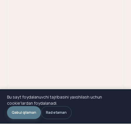
Bu sayt foydalanuvchi tajribasini yaxshilash uchun
cookie'lardan foydalanadi.
Qabul qilaman
Rad etaman