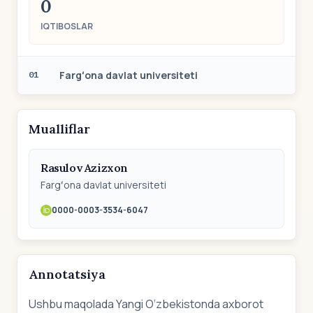
0
IQTIBOSLAR
Fargʻona davlat universiteti
01
Mualliflar
Rasulov Azizxon
Fargʻona davlat universiteti
0000-0003-3534-6047
Annotatsiya
Ushbu maqolada Yangi O‘zbekistonda axborot