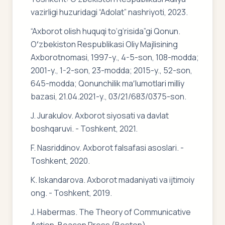
vazirligi huzuridagi “Adolat” nashriyoti, 2023.
“Axborot olish huquqi to‘g‘risida”gi Qonun.
Oʻzbekiston Respublikasi Oliy Majlisining
Axborotnomasi, 1997-y., 4-5-son, 108-modda;
2001-y., 1-2-son, 23-modda; 2015-y., 52-son,
645-modda; Qonunchilik maʼlumotlari milliy
bazasi, 21.04.2021-y., 03/21/683/0375-son.
J. Jurakulov. Axborot siyosati va davlat
boshqaruvi. - Toshkent, 2021.
F. Nasriddinov. Axborot falsafasi asoslari. -
Toshkent, 2020.
K. Iskandarova. Axborot madaniyati va ijtimoiy
ong. - Toshkent, 2019.
J. Habermas. The Theory of Communicative