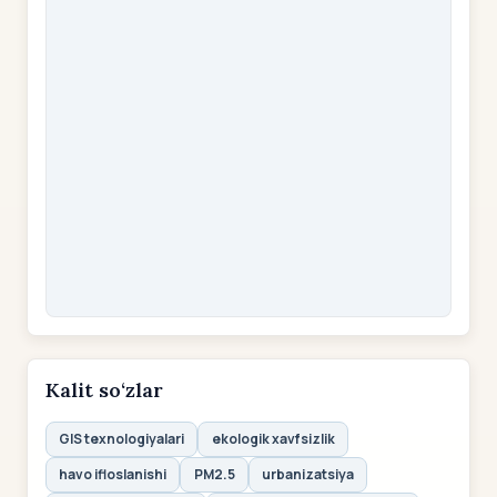
Kalit so‘zlar
GIS texnologiyalari
ekologik xavfsizlik
havo ifloslanishi
PM2.5
urbanizatsiya