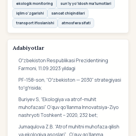
ekologik monitoring
sun’iy yo‘ldosh ma’lumotlari
iqlim o‘zgarishi
sanoat chiqindilari
transport ifloslanishi
atmosfera sifati
Adabiyotlar
Oʻzbekiston Respublikasi Prezidentining
Farmoni, 11.09.2023 yildagi
PF-158-son, “Oʻzbekiston — 2030” strategiyasi
toʻgʻrisida;
Buriyev S, “Ekologiya va atrof-muhit
muhofazasi” O‘quv qo‘llanma Innovatsiya-Ziyo
nashryoti Toshkent – 2020, 232 bet;
Jumaqulova Z.B. “Atrof muhitni muhofaza qilish
va ekologiya asoslari” , O‘quv qo‘llanma,