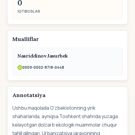
0
IQTIBOSLAR
Mualliflar
Nasriddinov Jasurbek
0009-0002-8718-0448
Annotatsiya
Ushbu maqolada O‘zbekistonning yirik
shaharlarida, ayniqsa Toshkent shahrida yuzaga
kelayotgan dolzarb ekologik muammolar chuqur
tahlil qilingan. Urbanizatsiya jarayonining