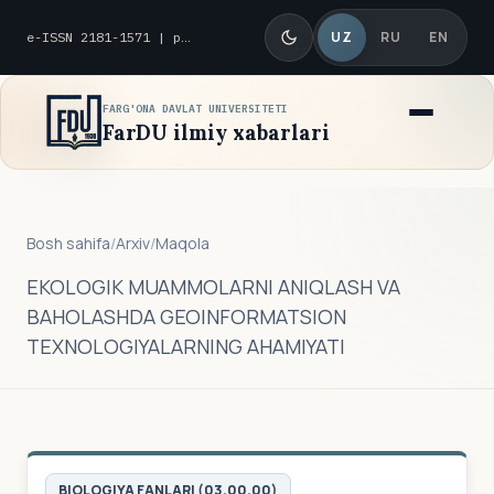
UZ
RU
EN
e-ISSN 2181-1571 | p-ISSN 2010-8419
FARG'ONA DAVLAT UNIVERSITETI
FarDU ilmiy xabarlari
Bosh sahifa
/
Arxiv
/
Maqola
EKOLOGIK MUAMMOLARNI ANIQLASH VA
BAHOLASHDA GEOINFORMATSION
TEXNOLOGIYALARNING AHAMIYATI
BIOLOGIYA FANLARI (03.00.00)