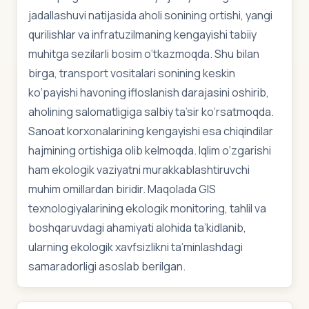
jadallashuvi natijasida aholi sonining ortishi, yangi
qurilishlar va infratuzilmaning kengayishi tabiiy
muhitga sezilarli bosim o‘tkazmoqda. Shu bilan
birga, transport vositalari sonining keskin
ko‘payishi havoning ifloslanish darajasini oshirib,
aholining salomatligiga salbiy ta’sir ko‘rsatmoqda.
Sanoat korxonalarining kengayishi esa chiqindilar
hajmining ortishiga olib kelmoqda. Iqlim o‘zgarishi
ham ekologik vaziyatni murakkablashtiruvchi
muhim omillardan biridir. Maqolada GIS
texnologiyalarining ekologik monitoring, tahlil va
boshqaruvdagi ahamiyati alohida ta’kidlanib,
ularning ekologik xavfsizlikni ta’minlashdagi
samaradorligi asoslab berilgan.