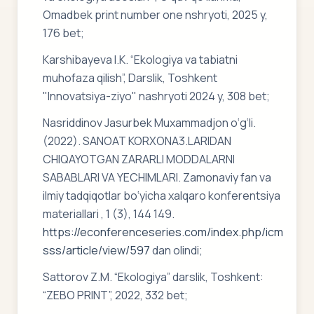
Omadbek print number one nshryoti, 2025 y,
176 bet;
Karshibayeva I.K. “Ekologiya va tabiatni
muhofaza qilish”, Darslik, Toshkent
"Innovatsiya-ziyo" nashryoti 2024 y, 308 bet;
Nasriddinov Jasurbek Muxammadjon o‘g‘li.
(2022). SANOAT KORXONA3.LARIDAN
CHIQAYOTGAN ZARARLI MODDALARNI
SABABLARI VA YECHIMLARI. Zamonaviy fan va
ilmiy tadqiqotlar bo‘yicha xalqaro konferentsiya
materiallari , 1 (3), 144 149.
https://econferenceseries.com/index.php/icm
sss/article/view/597
dan olindi;
Sattorov Z.M. “Ekologiya” darslik, Toshkent:
“ZEBO PRINT”, 2022, 332 bet;