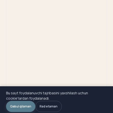
Bu sayt foydalanuvchi tajribasini yaxshilash uchun
cookie'lardan foydalanadi.
Qabul qilaman
Rad etaman