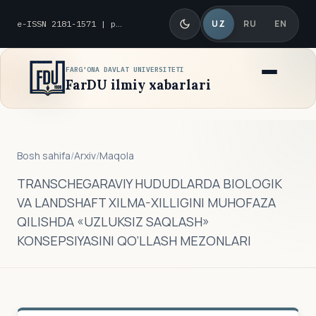
UZ
RU
EN
e-ISSN 2181-1571 | p-ISSN 2010-8419
FARG'ONA DAVLAT UNIVERSITETI
FarDU ilmiy xabarlari
Bosh sahifa
/
Arxiv
/
Maqola
TRANSCHEGARAVIY HUDUDLARDA BIOLOGIK
VA LANDSHAFT XILMA-XILLIGINI MUHOFAZA
QILISHDA «UZLUKSIZ SAQLASH»
KONSEPSIYASINI QO‘LLASH MEZONLARI