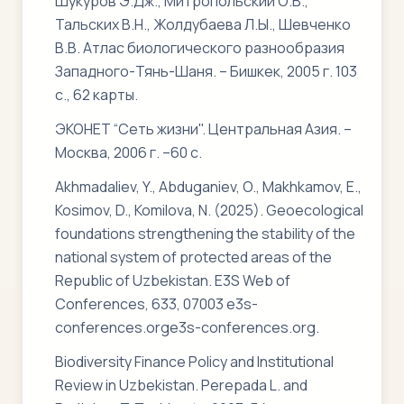
Шукуров Э.Дж., Митропольский О.В.,
Тальских В.Н., Жолдубаева Л.Ы., Шевченко
В.В. Атлас биологического разнообразия
Западного-Тянь-Шаня. – Бишкек, 2005 г. 103
с., 62 карты.
ЭКОНЕТ “Сеть жизни". Центральная Азия. –
Москва, 2006 г. –60 с.
Akhmadaliev, Y., Abduganiev, O., Makhkamov, E.,
Kosimov, D., Komilova, N. (2025). Geoecological
foundations strengthening the stability of the
national system of protected areas of the
Republic of Uzbekistan. E3S Web of
Conferences, 633, 07003 e3s-
conferences.orge3s-conferences.org.
Biodiversity Finance Policy and Institutional
Review in Uzbekistan. Perepada L. and