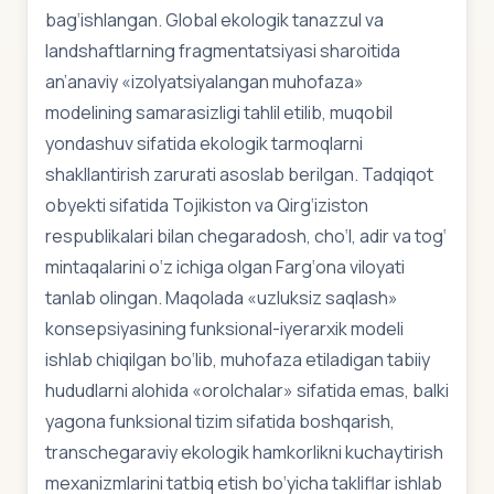
bag‘ishlangan. Global ekologik tanazzul va
landshaftlarning fragmentatsiyasi sharoitida
an’anaviy «izolyatsiyalangan muhofaza»
modelining samarasizligi tahlil etilib, muqobil
yondashuv sifatida ekologik tarmoqlarni
shakllantirish zarurati asoslab berilgan. Tadqiqot
obyekti sifatida Tojikiston va Qirg‘iziston
respublikalari bilan chegaradosh, cho‘l, adir va tog‘
mintaqalarini o‘z ichiga olgan Farg‘ona viloyati
tanlab olingan. Maqolada «uzluksiz saqlash»
konsepsiyasining funksional-iyerarxik modeli
ishlab chiqilgan bo‘lib, muhofaza etiladigan tabiiy
hududlarni alohida «orolchalar» sifatida emas, balki
yagona funksional tizim sifatida boshqarish,
transchegaraviy ekologik hamkorlikni kuchaytirish
mexanizmlarini tatbiq etish bo‘yicha takliflar ishlab