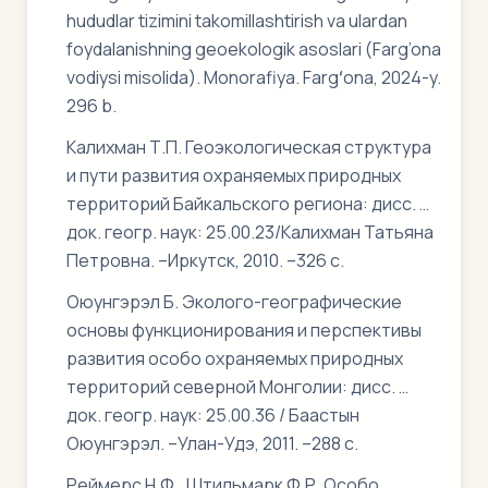
hududlar tizimini takomillashtirish va ulardan
foydalanishning geoekologik asoslari (Farg’ona
vodiysi misolida). Monorafiya. Fargʻona, 2024-y.
296 b.
Калихман Т.П. Геоэкологическая структура
и пути развития охраняемых природных
территорий Байкальского региона: дисс. …
док. геогр. наук: 25.00.23/Калихман Татьяна
Петровна. –Иркутск, 2010. –326 с.
Оюунгэрэл Б. Эколого-географические
основы функционирования и перспективы
развития особо охраняемых природных
территорий северной Монголии: дисс. …
док. геогр. наук: 25.00.36 / Баастын
Оюунгэрэл. –Улан-Удэ, 2011. –288 с.
Реймерс Н.Ф., Штильмарк Ф.Р. Особо