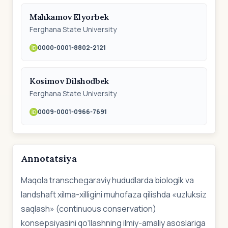
Mahkamov Elyorbek
Ferghana State University
0000-0001-8802-2121
Kosimov Dilshodbek
Ferghana State University
0009-0001-0966-7691
Annotatsiya
Maqola transchegaraviy hududlarda biologik va
landshaft xilma-xilligini muhofaza qilishda «uzluksiz
saqlash» (continuous conservation)
konsepsiyasini qo‘llashning ilmiy-amaliy asoslariga