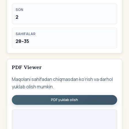
SON
2
SAHIFALAR
28–35
PDF Viewer
Maqolani sahifadan chiqmasdan ko‘rish va darhol
yuklab olish mumkin.
PDF yuklab olish