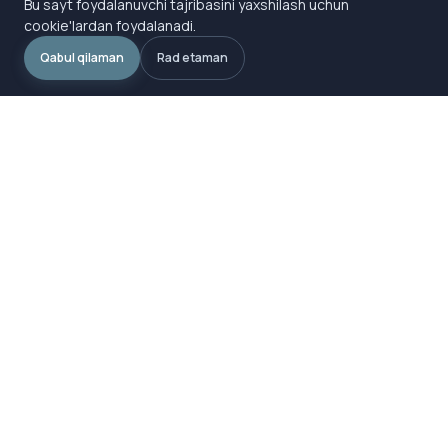
Bu sayt foydalanuvchi tajribasini yaxshilash uchun
cookie'lardan foydalanadi.
Qabul qilaman
Rad etaman