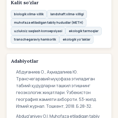
Kalit so‘zlar
biologik xilma-xillik
landshaft xilma-xilligi
muhofaza etiladigan tabiiy hududlar (METH)
uzluksiz saqlash konsepsiyasi
ekologik tarmoqlar
transchegaraviy hamkorlik
ekologik yo‘laklar
Adabiyotlar
Абдуғаниев О., Аҳмадалиев Ю.
Трансчегаравий муҳофаза этиладиган
табиий ҳудудларни ташкил этишнинг
геоэкологик жиҳатлари. Ўзбекистон
география жамияти ахбороти. 53-жилд.
Илмий журнал. Тошкент, 2018. Б.28-32.
Abdugʻaniyev O.I. Muhofaza etiladigan tabiiy