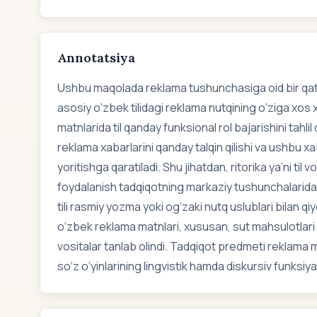
Annotatsiya
Ushbu maqolada reklama tushunchasiga oid bir qator 
asosiy o‘zbek tilidagi reklama nutqining o‘ziga xos
matnlarida til qanday funksional rol bajarishini tahli
reklama xabarlarini qanday talqin qilishi va ushbu 
yoritishga qaratiladi. Shu jihatdan, ritorika ya’ni til
foydalanish tadqiqotning markaziy tushunchalaridan
tili rasmiy yozma yoki og‘zaki nutq uslublari bilan qiy
o‘zbek reklama matnlari, xususan, sut mahsulotlari va
vositalar tanlab olindi. Tadqiqot predmeti reklama ma
so‘z o‘yinlarining lingvistik hamda diskursiv funksiyal