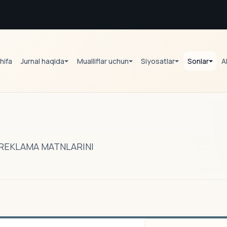
hifa
Jurnal haqida
Mualliflar uchun
Siyosatlar
Sonlar
A
K REKLAMA MATNLARINI