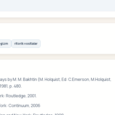
ogizm
ritorik vositalar
ays by M. M. Bakhtin (M. Holquist, Ed: C.Emerson, M.Holquist,
1981, p. 480.
rk: Routledge, 2001.
 York: Continuum, 2006