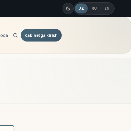
UZ
RU
EN
Kabinetga kirish
loqa
Qidiruv