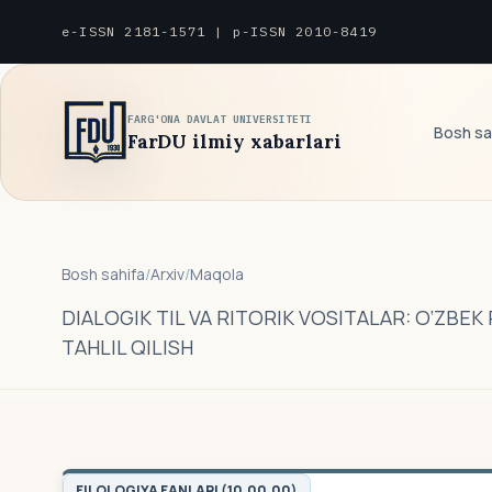
e-ISSN 2181-1571 | p-ISSN 2010-8419
FARG'ONA DAVLAT UNIVERSITETI
Bosh sa
FarDU ilmiy xabarlari
Bosh sahifa
/
Arxiv
/
Maqola
DIALOGIK TIL VA RITORIK VOSITALAR: O‘ZBE
TAHLIL QILISH
FILOLOGIYA FANLARI (10.00.00)