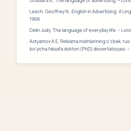
Goddard A., The language of advertising. – Lon
Leech, Geoffrey N., English in Advertising: A Lin
1966.
Delin Judy, The language of everyday life. – Lo
Axtyamov A.E, Reklama matnlarining o‘zbek, rus va n
bo‘yicha falsafa doktori (PhD) dissertatsiyasi. – 