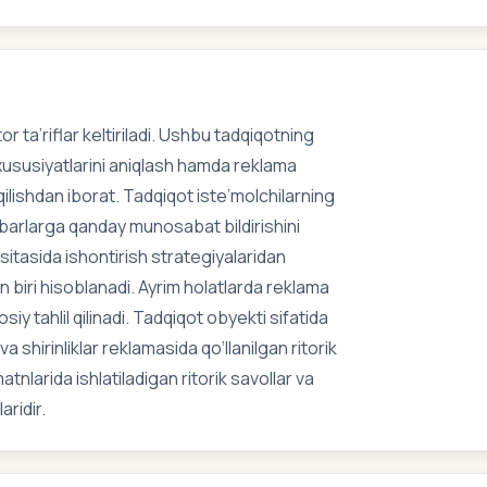
ta’riflar keltiriladi. Ushbu tadqiqotning
 xususiyatlarini aniqlash hamda reklama
l qilishdan iborat. Tadqiqot iste’molchilarning
xabarlarga qanday munosabat bildirishini
 vositasida ishontirish strategiyalaridan
 biri hisoblanadi. Ayrim holatlarda reklama
osiy tahlil qilinadi. Tadqiqot obyekti sifatida
 shirinliklar reklamasida qo‘llanilgan ritorik
tnlarida ishlatiladigan ritorik savollar va
aridir.