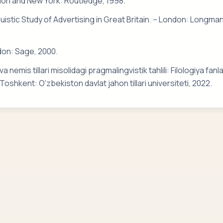
don and New York: Routledge, 1998.
guistic Study of Advertising in Great Britain. – London: Longman
ndon: Sage, 2000.
emis tillari misolidagi pragmalingvistik tahlili: Filologiya fanla
Toshkent: O‘zbekiston davlat jahon tillari universiteti, 2022.