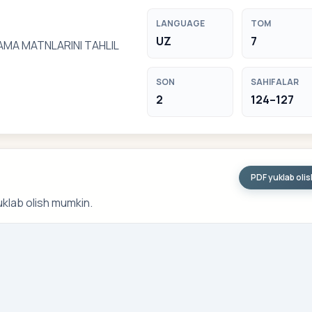
LANGUAGE
TOM
UZ
7
LAMA MATNLARINI TAHLIL
SON
SAHIFALAR
2
124–127
PDF yuklab oli
uklab olish mumkin.