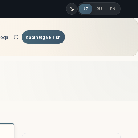
UZ
RU
EN
Kabinetga kirish
loqa
Qidiruv