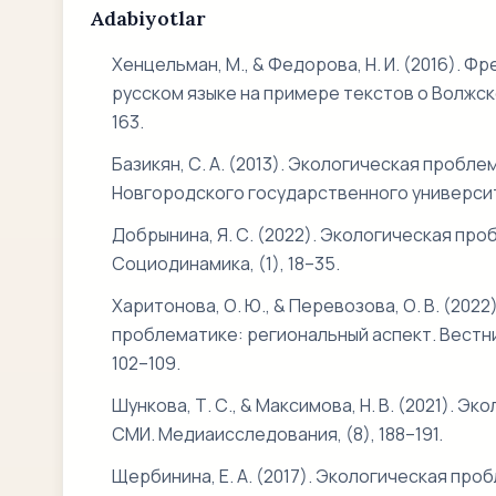
Adabiyotlar
Хенцельман, М., & Федорова, Н. И. (2016). 
русском языке на примере текстов о Волжско
163.
Базикян, С. А. (2013). Экологическая пробл
Новгородского государственного университет
Добрынина, Я. С. (2022). Экологическая пр
Социодинамика, (1), 18–35.
Харитонова, О. Ю., & Перевозова, О. В. (20
проблематике: региональный аспект. Вестн
102–109.
Шункова, Т. С., & Максимова, Н. В. (2021).
СМИ. Медиаисследования, (8), 188–191.
Щербинина, Е. А. (2017). Экологическая пр