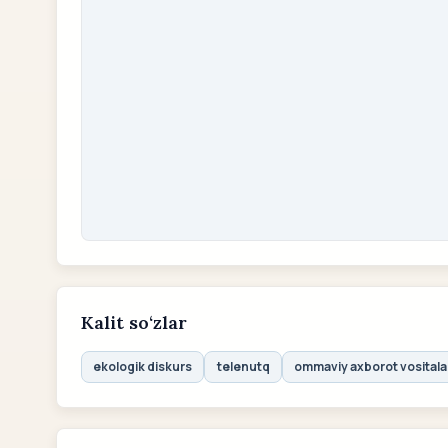
Kalit so‘zlar
ekologik diskurs
telenutq
ommaviy axborot vositala