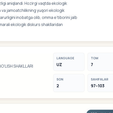
ligi aniqlandi. Hozirgi vaqtda ekologik
va jamoatchilikning yuqori ekologik
rurligini inobatga olib, omma e’tiborini jalb
arali ekologik diskurs shakllaridan
LANGUAGE
TOM
UZ
7
‘LISH SHAKLLARI
SON
SAHIFALAR
2
97–103