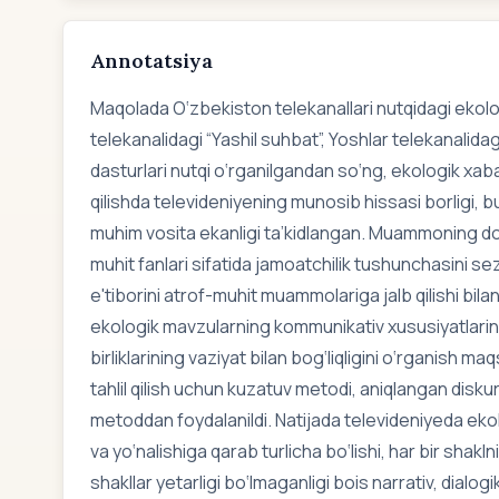
Annotatsiya
Maqolada O‘zbekiston telekanallari nutqidagi ekolog
telekanalidagi “Yashil suhbat”, Yoshlar telekanalidag
dasturlari nutqi o‘rganilgandan so‘ng, ekologik xaba
qilishda televideniyening munosib hissasi borligi, b
muhim vosita ekanligi ta’kidlangan. Muammoning dol
muhit fanlari sifatida jamoatchilik tushunchasini sez
e'tiborini atrof-muhit muammolariga jalb qilishi bila
ekologik mavzularning kommunikativ xususiyatlarini 
birliklarining vaziyat bilan bog‘liqligini o‘rganish ma
tahlil qilish uchun kuzatuv metodi, aniqlangan diskur
metoddan foydalanildi. Natijada televideniyeda ekolo
va yo‘nalishiga qarab turlicha bo‘lishi, har bir shak
shakllar yetarligi bo‘lmaganligi bois narrativ, dialog