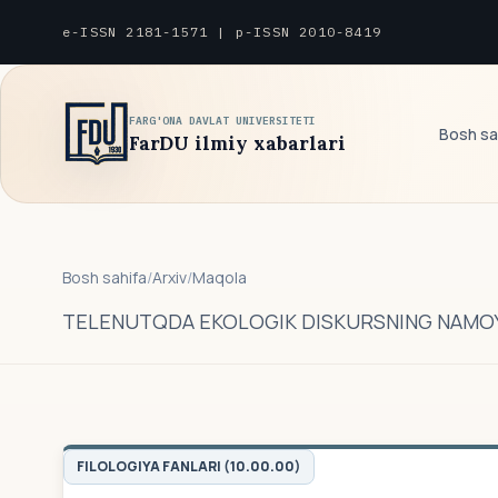
e-ISSN 2181-1571 | p-ISSN 2010-8419
FARG'ONA DAVLAT UNIVERSITETI
Bosh sa
FarDU ilmiy xabarlari
Bosh sahifa
/
Arxiv
/
Maqola
TELENUTQDA EKOLOGIK DISKURSNING NAMOY
FILOLOGIYA FANLARI (10.00.00)