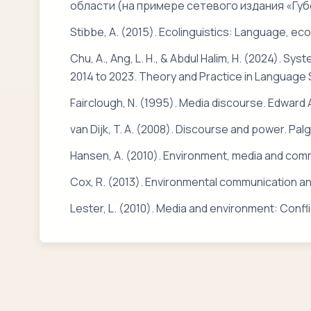
области (на примере сетевого издания «Губе
Stibbe, A. (2015). Ecolinguistics: Language, eco
Chu, A., Ang, L. H., & Abdul Halim, H. (2024). Sy
2014 to 2023. Theory and Practice in Language 
Fairclough, N. (1995). Media discourse. Edward 
van Dijk, T. A. (2008). Discourse and power. Pal
Hansen, A. (2010). Environment, media and com
Cox, R. (2013). Environmental communication an
Lester, L. (2010). Media and environment: Conflic