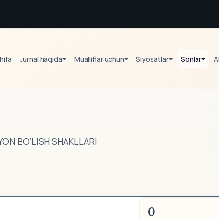
hifa
Jurnal haqida
Mualliflar uchun
Siyosatlar
Sonlar
A
ON BO‘LISH SHAKLLARI
0