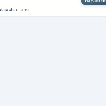
PDF yuklab oli
uklab olish mumkin.