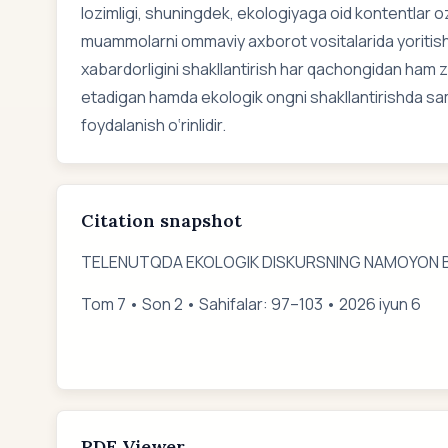
lozimligi, shuningdek, ekologiyaga oid kontentlar oz
muammolarni ommaviy axborot vositalarida yoritish 
xabardorligini shakllantirish har qachongidan ham za
etadigan hamda ekologik ongni shakllantirishda sam
foydalanish o‘rinlidir.
Citation snapshot
TELENUTQDA EKOLOGIK DISKURSNING NAMOYON BO
Tom 7 • Son 2 • Sahifalar: 97–103 • 2026 iyun 6
PDF Viewer