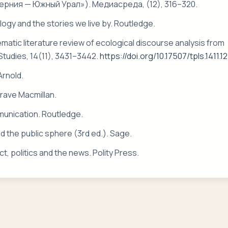
рния — Южный Урал»). Медиасреда, (12), 316–320.
logy and the stories we live by. Routledge.
stematic literature review of ecological discourse analysis from
Studies, 14(11), 3431–3442.
https://doi.org/10.17507/tpls.1411.12
Arnold.
grave Macmillan.
munication. Routledge.
d the public sphere (3rd ed.). Sage.
t, politics and the news. Polity Press.