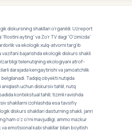
ik diskursning shakllari o‘rganildi. Uzreport
i “Rostini ayting” va Zo‘r TV dagi “O‘zimizda”
rdorlik va ekologik xulq-atvorni targ‘ib
u vazifani bajarishda ekologik diskurs shakli
zarbligi telenutqning ekologiyani atrof-
ilarli darajada kengaytirishi va jamoatchilik
n belgilanadi. Tadqiq obyekti nutqida
aniqlash uchun diskursiv tahlil, nutq
qsadida kontekstual tahlil, tizimli ravishda
siv shakllarni izohlashda esa tavsifiy
gik diskurs shakllari dasturning shakli, janri
lning ham o‘z o‘rni mavjudligi, ammo mazkur
ik va emotsional kabi shakllar bilan boyitish