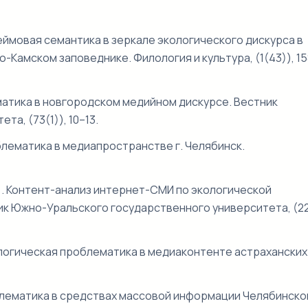
Фреймовая семантика в зеркале экологического дискурса в
-Камском заповеднике. Филология и культура, (1(43)), 1
ематика в новгородском медийном дискурсе. Вестник
а, (73(1)), 10–13.
облематика в медиапространстве г. Челябинск.
22). Контент-анализ интернет-СМИ по экологической
ик Южно-Уральского государственного университета, (22
 Экологическая проблематика в медиаконтенте астраханских
облематика в средствах массовой информации Челябинско