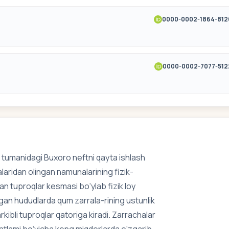
0000-0002-1864-812
0000-0002-7077-512
tumanidagi Buxoro neftni qayta ishlash
laridan olingan namunalarining fizik-
an tuproqlar kesmasi bo‘ylab fizik loy
ilgan hududlarda qum zarrala-rining ustunlik
rkibli tuproqlar qatoriga kiradi. Zarrachalar