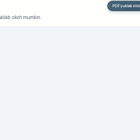
PDF yuklab oli
uklab olish mumkin.