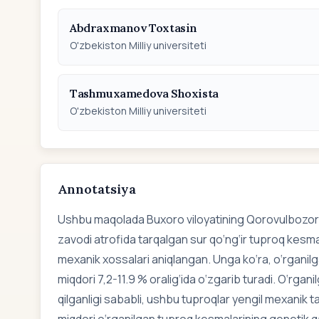
Abdraxmanov Toxtasin
O'zbekiston Milliy universiteti
Tashmuxamedova Shoxista
O'zbekiston Milliy universiteti
Annotatsiya
Ushbu maqolada Buxоrо vilоyаtining Qorovulbozor 
zavodi atrofida tarqalgan sur qo‘ng‘ir tuproq kesma
mexanik xossalari aniqlangan. Unga ko‘ra, o‘rganilg
miqdori 7,2-11.9 % oralig‘ida o‘zgarib turadi. O‘rgan
qilganligi sababli, ushbu tuproqlar yengil mexanik ta