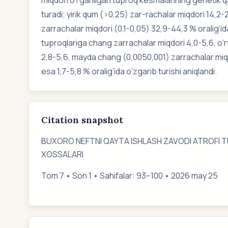
miqdori o‘rganilgan tuproq kesmalarining genetik q
turadi; yirik qum (>0,25) zar-rachalar miqdori 14,2-2
zarrachalar miqdori (0,1-0,05) 32,9-44,3 % oralig‘ida
tuproqlariga chang zarrachalar miqdori 4,0-5,6, o‘
2,8-5,6, mayda chang (0,0050,001) zarrachalar miqdo
esa 1,7-5,8 % oralig‘ida o‘zgarib turishi aniqlandi.
Citation snapshot
BUXORO NEFTNI QAYTA ISHLASH ZAVODI ATROFI 
XOSSALARI
Tom 7 • Son 1 • Sahifalar: 93–100 • 2026 may 25