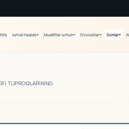
hifa
Jurnal haqida
Mualliflar uchun
Siyosatlar
Sonlar
A
OFI TUPROQLARINING