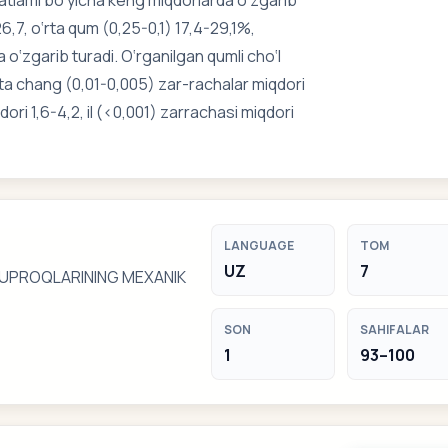
atlami bo‘yicha keng miqdorlarda o‘zgarib
6,7, o‘rta qum (0,25-0,1) 17,4-29,1%,
 o‘zgarib turadi. O‘rganilgan qumli cho‘l
rta chang (0,01-0,005) zar-rachalar miqdori
ri 1,6-4,2, il (<0,001) zarrachasi miqdori
LANGUAGE
TOM
UZ
7
TUPROQLARINING MEXANIK
SON
SAHIFALAR
1
93–100