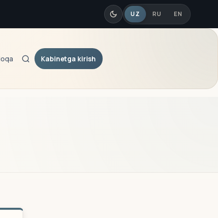
UZ
RU
EN
Kabinetga kirish
loqa
Qidiruv