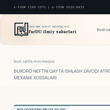
e-ISSN 2181-1571 | p-ISSN 2010-8419
FARG'ONA DAVLAT UNIVERSITETI
Bosh sa
FarDU ilmiy xabarlari
Bosh sahifa
/
Arxiv
/
Maqola
BUXORO NEFTNI QAYTA ISHLASH ZAVODI ATR
MEXANIK XOSSALARI
BIOLOGIYA FANLARI (03.00.00)