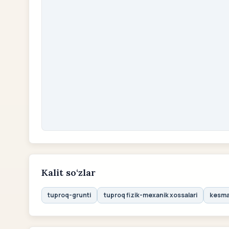
Kalit so‘zlar
tuproq-grunti
tuproq fizik-mexanik xossalari
kesma 