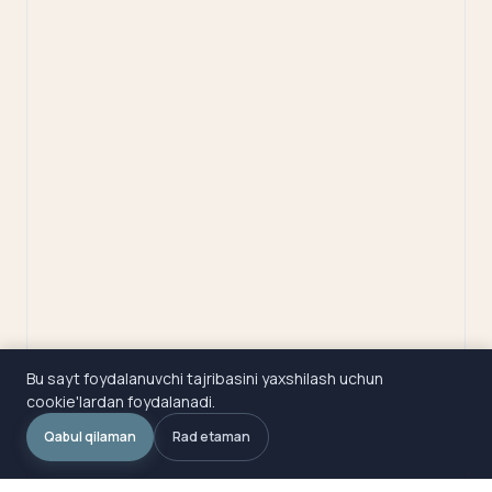
Bu sayt foydalanuvchi tajribasini yaxshilash uchun
cookie'lardan foydalanadi.
Qabul qilaman
Rad etaman