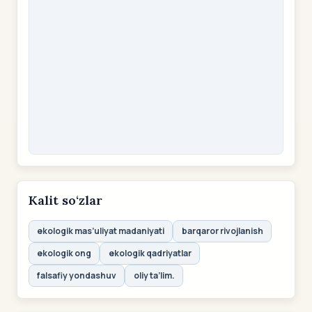
Kalit so‘zlar
ekologik mas’uliyat madaniyati
barqaror rivojlanish
ekologik ong
ekologik qadriyatlar
falsafiy yondashuv
oliy ta’lim.