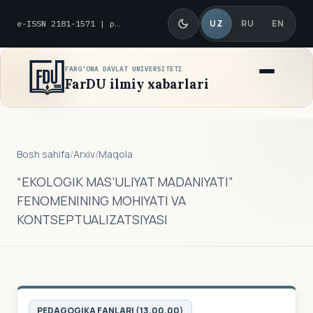
UZ
RU
EN
e-ISSN 2181-1571 | p-ISSN 2010-8419
FARG'ONA DAVLAT UNIVERSITETI
FarDU ilmiy xabarlari
Bosh sahifa
/
Arxiv
/
Maqola
“EKOLOGIK MAS’ULIYAT MADANIYATI”
FENOMENINING MOHIYATI VA
KONTSEPTUALIZATSIYASI
PEDAGOGIKA FANLARI (13.00.00)