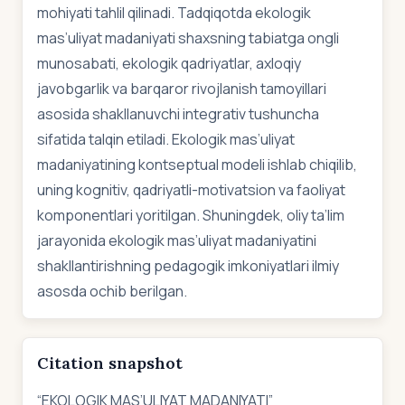
mohiyati tahlil qilinadi. Tadqiqotda ekologik
mas’uliyat madaniyati shaxsning tabiatga ongli
munosabati, ekologik qadriyatlar, axloqiy
javobgarlik va barqaror rivojlanish tamoyillari
asosida shakllanuvchi integrativ tushuncha
sifatida talqin etiladi. Ekologik mas’uliyat
madaniyatining kontseptual modeli ishlab chiqilib,
uning kognitiv, qadriyatli-motivatsion va faoliyat
komponentlari yoritilgan. Shuningdek, oliy ta’lim
jarayonida ekologik mas’uliyat madaniyatini
shakllantirishning pedagogik imkoniyatlari ilmiy
asosda ochib berilgan.
Citation snapshot
“EKOLOGIK MAS’ULIYAT MADANIYATI”