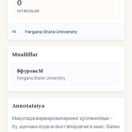
0
IQTIBOSLAR
Fergana State University
01
Mualliflar
Ғофурова М
Fergana State University
Annotatsiya
Мақолада варваризмларнинг қўлланилиши –
бу, шунчаки ёзувчи ёки гапирувчига эмас, балки