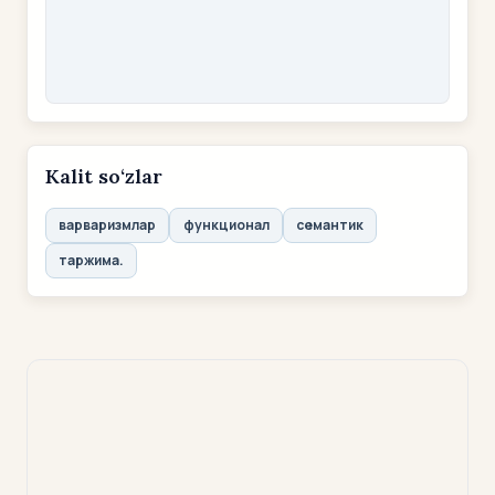
Kalit so‘zlar
варваризмлар
функционал
семантик
таржима.