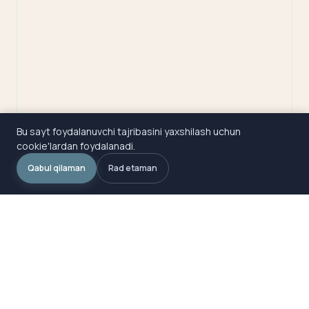
Bu sayt foydalanuvchi tajribasini yaxshilash uchun
cookie'lardan foydalanadi.
Qabul qilaman
Rad etaman