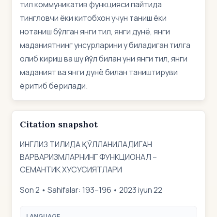
тил коммуникатив функцияси пайтида
тингловчи ёки китобхон учун таниш ёки
нотаниш бўлган янги тил, янги дунё, янги
маданиятнинг унсурларини у биладиган тилга
олиб кириш ва шу йўл билан уни янги тил, янги
маданият ва янги дунё билан таништируви
ёритиб берилади.
Citation snapshot
ИНГЛИЗ ТИЛИДА ҚЎЛЛАНИЛАДИГАН
ВАРВАРИЗМЛАРНИНГ ФУНКЦИОНАЛ –
СЕМАНТИК ХУСУСИЯТЛАРИ
Son 2 • Sahifalar: 193–196 • 2023 iyun 22
LANGUAGE