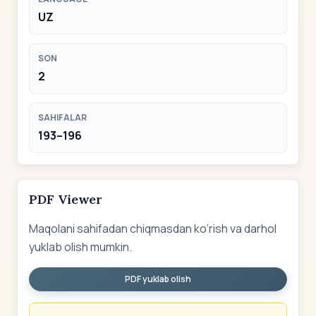
UZ
SON
2
SAHIFALAR
193–196
PDF Viewer
Maqolani sahifadan chiqmasdan ko‘rish va darhol
yuklab olish mumkin.
PDF yuklab olish