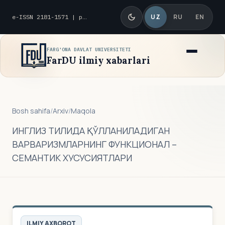
UZ
RU
EN
e-ISSN 2181-1571 | p-ISSN 2010-8419
FARG'ONA DAVLAT UNIVERSITETI
FarDU ilmiy xabarlari
Bosh sahifa
/
Arxiv
/
Maqola
ИНГЛИЗ ТИЛИДА ҚЎЛЛАНИЛАДИГАН
ВАРВАРИЗМЛАРНИНГ ФУНКЦИОНАЛ –
СЕМАНТИК ХУСУСИЯТЛАРИ
ILMIY AXBOROT