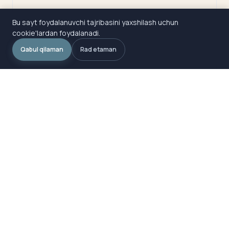
Bu sayt foydalanuvchi tajribasini yaxshilash uchun
cookie'lardan foydalanadi.
Qabul qilaman
Rad etaman