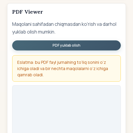
PDF Viewer
Maqolani sahifadan chiqmasdan ko‘rish va darhol
yuklab olish mumkin.
PDF yuklab olish
Eslatma: bu PDF fayl jurnalning to‘liq sonini o‘z
ichiga oladi va bir nechta maqolalarni o‘z ichiga
qamrab oladi.