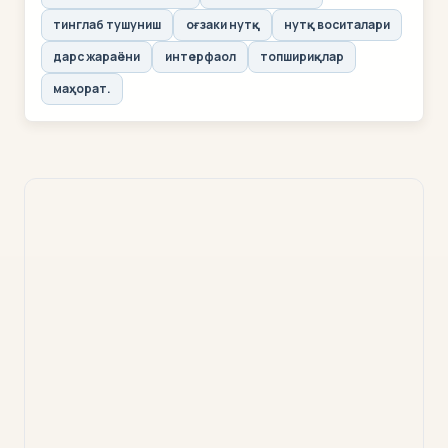
тинглаб тушуниш
оғзаки нутқ
нутқ воситалари
дарс жараёни
интерфаол
топшириқлар
маҳорат.