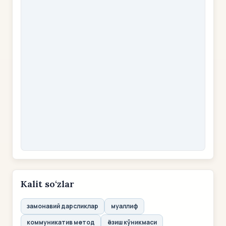
Kalit so‘zlar
замонавий дарсликлар
муаллиф
коммуникатив метод
ёзиш кўникмаси