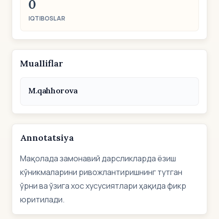
0
IQTIBOSLAR
Mualliflar
M.qahhorova
Annotatsiya
Мақолада замонавий дарсликларда ёзиш
кўникмаларини ривожлантиришнинг тутган
ўрни ва ўзига хос хусусиятлари ҳақида фикр
юритилади.