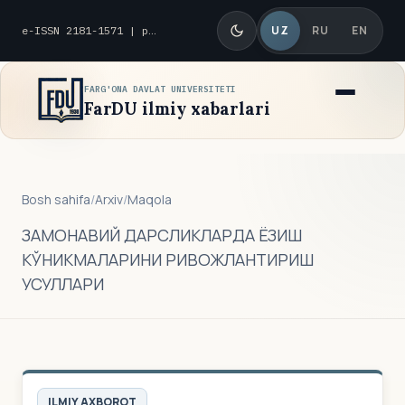
UZ
RU
EN
e-ISSN 2181-1571 | p-ISSN 2010-8419
FARG'ONA DAVLAT UNIVERSITETI
FarDU ilmiy xabarlari
Bosh sahifa
/
Arxiv
/
Maqola
ЗАМОНАВИЙ ДАРСЛИКЛАРДА ЁЗИШ
КЎНИКМАЛАРИНИ РИВОЖЛАНТИРИШ
УСУЛЛАРИ
ILMIY AXBOROT