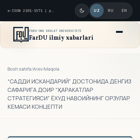
UZ
RU
EN
e-ISSN 2181-1571 | p-ISSN 2010-8419
FARG'ONA DAVLAT UNIVERSITETI
FarDU ilmiy xabarlari
Bosh sahifa
/
Arxiv
/
Maqola
“CАДДИ ИСКАНДАРИЙ” ДОСТОНИДА ДЕНГИЗ
САФАРИГА ДОИР “ҲАРАКАТЛАР
СТРАТЕГИЯСИ” ЁХУД НАВОИЙНИНГ ОРЗУЛАР
КЕМАСИ КОНЦЕПТИ