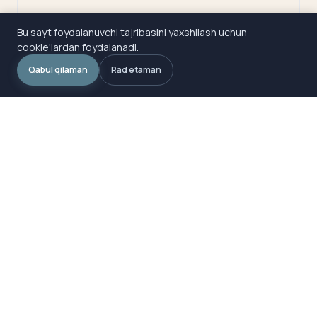
Bu sayt foydalanuvchi tajribasini yaxshilash uchun
cookie'lardan foydalanadi.
Qabul qilaman
Rad etaman