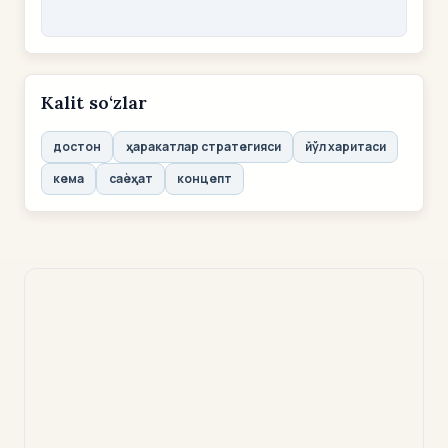
Kalit so‘zlar
достон
ҳаракатлар стратегияси
йўл харитаси
кема
саѐҳат
концепт