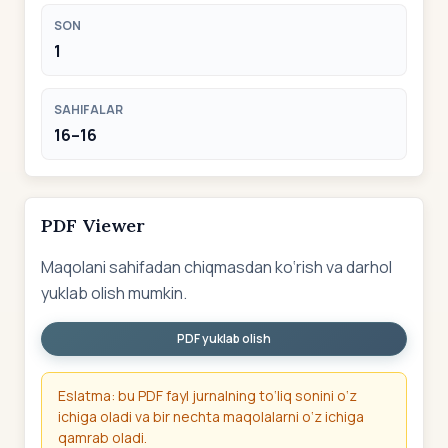
SON
1
SAHIFALAR
16–16
PDF Viewer
Maqolani sahifadan chiqmasdan ko‘rish va darhol
yuklab olish mumkin.
PDF yuklab olish
Eslatma: bu PDF fayl jurnalning to‘liq sonini o‘z
ichiga oladi va bir nechta maqolalarni o‘z ichiga
qamrab oladi.