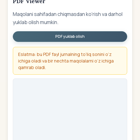
PDF Viewer
Maqolani sahifadan chiqmasdan ko‘rish va darhol
yuklab olish mumkin.
PDF yuklab olish
Eslatma: bu PDF fayl jurnalning to‘liq sonini o‘z
ichiga oladi va bir nechta maqolalarni o‘z ichiga
qamrab oladi.