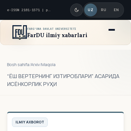
UZ
RU
EN
e-ISSN 2181-1571 | p-ISSN 2010-8419
FARG'ONA DAVLAT UNIVERSITETI
FarDU ilmiy xabarlari
Bosh sahifa
/
Arxiv
/
Maqola
“ЁШ ВЕРТЕРНИНГ ИЗТИРОБЛАРИ” АСАРИДА
ИСЁНКОРЛИК РУҲИ
ILMIY AXBOROT