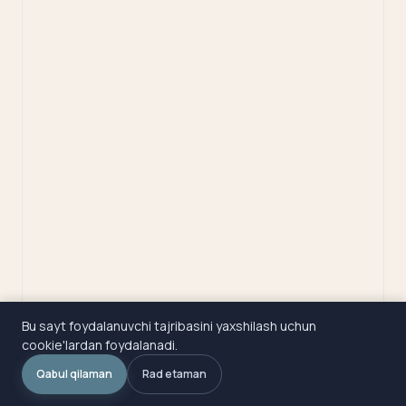
Bu sayt foydalanuvchi tajribasini yaxshilash uchun
cookie'lardan foydalanadi.
Qabul qilaman
Rad etaman