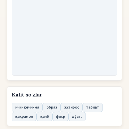
Kalit so‘zlar
ички кечинма
образ
эҳтирос
табиат
қаҳрамон
қалб
фикр
дўст.