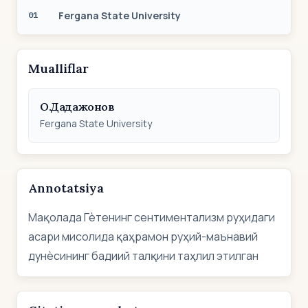
Fergana State University
01
Mualliflar
О.Дадажонов
Fergana State University
Annotatsiya
Мақолада Гѐтенинг сентиментализм руҳидаги
асари мисолида қаҳрамон руҳий-маънавий
дунѐсининг бадиий талқини таҳлил этилган