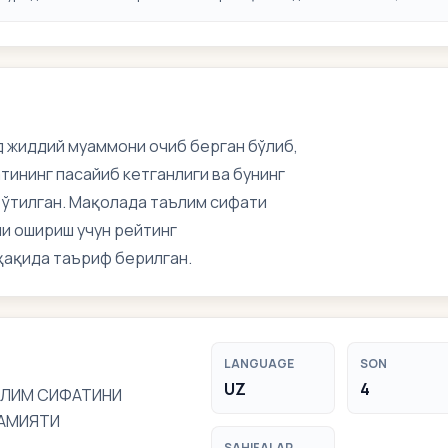
 жиддий муаммони очиб берган бўлиб,
ининг пасайиб кетганлиги ва бунинг
 ўтилган. Мақолада таълим сифати
ни ошириш учун рейтинг
ақида таъриф берилган.
LANGUAGE
SON
UZ
4
ЪЛИМ СИФАТИНИ
ҲАМИЯТИ
SAHIFALAR