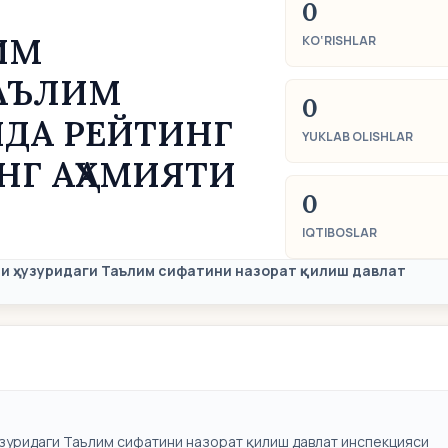
0
ИМ
KO‘RISHLAR
АЪЛИМ
0
ДА РЕЙТИНГ
YUKLAB OLISHLAR
Г АҲАМИЯТИ
0
IQTIBOSLAR
и ҳузуридаги Таълим сифатини назорат қилиш давлат
зуридаги Таълим сифатини назорат қилиш давлат инспекцияси