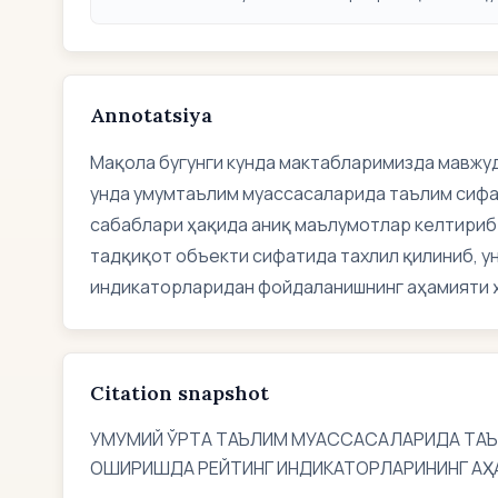
Annotatsiya
Мақола бугунги кунда мактабларимизда мавжуд
унда умумтаълим муассасаларида таълим сифат
сабаблари ҳақида аниқ маълумотлар келтириб
тадқиқот объекти сифатида тахлил қилиниб, у
индикаторларидан фойдаланишнинг аҳамияти ҳ
Citation snapshot
УМУМИЙ ЎРТА ТАЪЛИМ МУАССАСАЛАРИДА ТА
ОШИРИШДА РЕЙТИНГ ИНДИКАТОРЛАРИНИНГ А