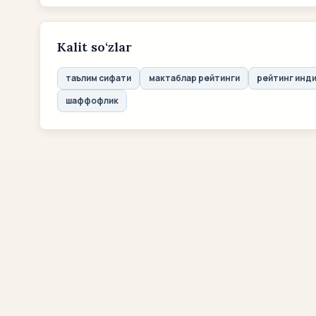
Kalit so‘zlar
таълим сифати
мактаблар рейтинги
рейтинг инд
шаффофлик