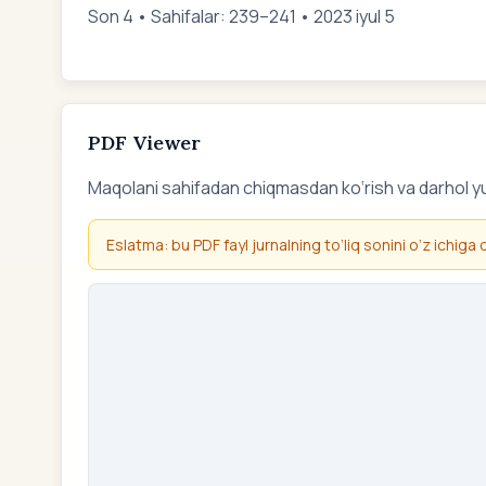
Son 4 • Sahifalar: 239–241 • 2023 iyul 5
PDF Viewer
Maqolani sahifadan chiqmasdan ko‘rish va darhol y
Eslatma: bu PDF fayl jurnalning to‘liq sonini o‘z ichiga