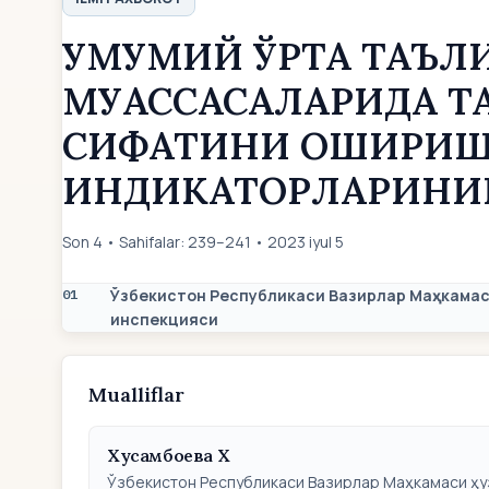
УМУМИЙ ЎРТА ТАЪЛ
МУАССАСАЛАРИДА Т
СИФАТИНИ ОШИРИШ
ИНДИКАТОРЛАРИНИН
Son 4 • Sahifalar: 239–241 • 2023 iyul 5
Ўзбекистон Республикаси Вазирлар Маҳкамас
01
инспекцияси
Mualliflar
Хусамбоева Х
Ўзбекистон Республикаси Вазирлар Маҳкамаси ҳу