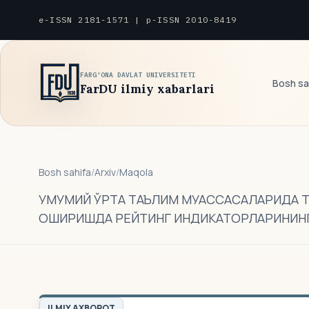
e-ISSN 2181-1571 | p-ISSN 2010-8419
FARG'ONA DAVLAT UNIVERSITETI
Bosh sa
FarDU ilmiy xabarlari
Bosh sahifa
/
Arxiv
/
Maqola
УМУМИЙ ЎРТА ТАЪЛИМ МУАССАСАЛАРИДА 
ОШИРИШДА РЕЙТИНГ ИНДИКАТОРЛАРИНИН
ILMIY AXBOROT