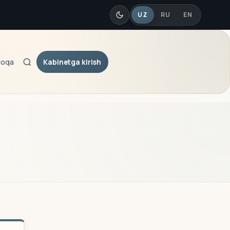
UZ
RU
EN
Kabinetga kirish
loqa
Qidiruv