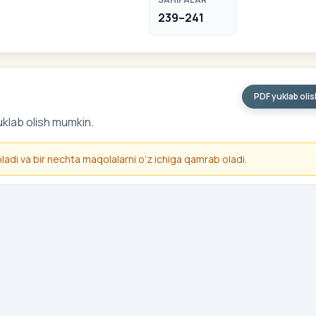
239–241
PDF yuklab oli
uklab olish mumkin.
 oladi va bir nechta maqolalarni o‘z ichiga qamrab oladi.