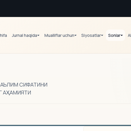
hifa
Jurnal haqida
Mualliflar uchun
Siyosatlar
Sonlar
A
ТАЪЛИМ СИФАТИНИ
Г АҲАМИЯТИ