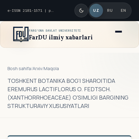
UZ
RU
EN
e-ISSN 2181-1571 | p-ISSN 2010-8419
FARG'ONA DAVLAT UNIVERSITETI
FarDU ilmiy xabarlari
Bosh sahifa
/
Arxiv
/
Maqola
TOSHKENT BOTANIKA BOG‘I SHAROITIDA
EREMURUS LACTIFLORUS O. FEDTSCH.
(XANTHORRHOEACEAE) O‘SIMLIGI BARGINING
STRUKTURAVIY XUSUSIYATLARI