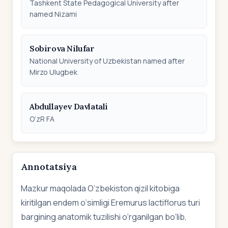
Tashkent State Pedagogical University after
named Nizami
Sobirova Nilufar
National University of Uzbekistan named after
Mirzo Ulugbek
Abdullayev Davlatali
O‘zR FA
Annotatsiya
Mazkur maqolada O‘zbekiston qizil kitobiga
kiritilgan endem o‘simligi Eremurus lactiflorus turi
bargining anatomik tuzilishi o‘rganilgan bo‘lib,