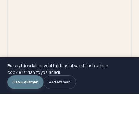
Bu sayt foydalanuvchi tajribasini yaxshilash uchun
cookie'lardan foydalanadi.
Qabul qilaman
Rad etaman