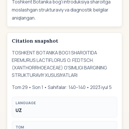
Toshkent Botanika bog‘i introduksiya sharoitga
moslashgan strukturaviy va diagnostik belgilar
aniqlangan.
Citation snapshot
TOSHKENT BOTANIKA BOG‘I SHAROITIDA
EREMURUS LACTIFLORUS O. FEDTSCH.
(XANTHORRHOEACEAE) O‘SIMLIGI BARGINING
STRUKTURAVIY XUSUSIYATLARI
Tom 29 • Son 1 • Sahifalar: 140–140 • 2023 iyul 5
LANGUAGE
UZ
TOM