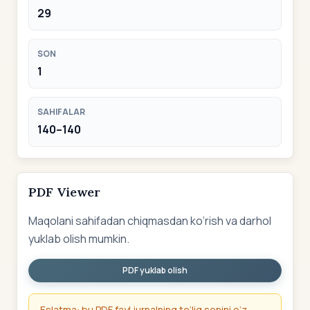
29
SON
1
SAHIFALAR
140–140
PDF Viewer
Maqolani sahifadan chiqmasdan ko‘rish va darhol
yuklab olish mumkin.
PDF yuklab olish
Eslatma: bu PDF fayl jurnalning to‘liq sonini o‘z