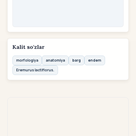
Kalit so‘zlar
morfologiya
anatomiya
barg
endem
Eremurus lactiflorus.