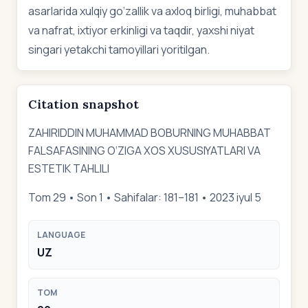
asarlarida xulqiy go‘zallik va axloq birligi, muhabbat
va nafrat, ixtiyor erkinligi va taqdir, yaxshi niyat
singari yetakchi tamoyillari yoritilgan.
Citation snapshot
ZAHIRIDDIN MUHAMMAD BOBURNING MUHABBAT
FALSAFASINING O‘ZIGA XOS XUSUSIYATLARI VA
ESTETIK TAHLILI
Tom 29 • Son 1 • Sahifalar: 181–181 • 2023 iyul 5
LANGUAGE
UZ
TOM