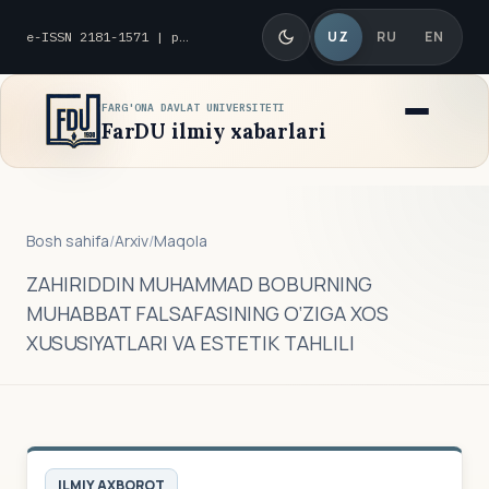
UZ
RU
EN
e-ISSN 2181-1571 | p-ISSN 2010-8419
FARG'ONA DAVLAT UNIVERSITETI
FarDU ilmiy xabarlari
Bosh sahifa
/
Arxiv
/
Maqola
ZAHIRIDDIN MUHAMMAD BOBURNING
MUHABBAT FALSAFASINING O‘ZIGA XOS
XUSUSIYATLARI VA ESTETIK TAHLILI
ILMIY AXBOROT