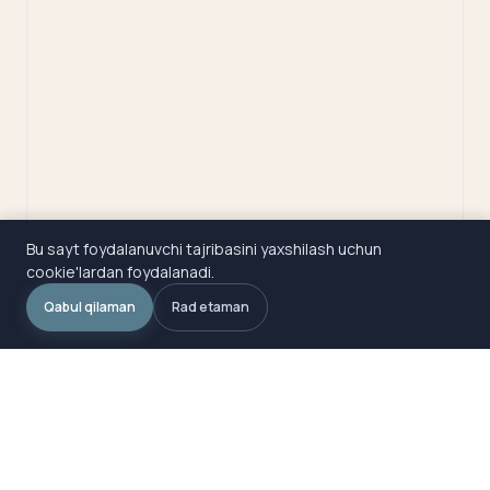
Bu sayt foydalanuvchi tajribasini yaxshilash uchun
cookie'lardan foydalanadi.
Qabul qilaman
Rad etaman