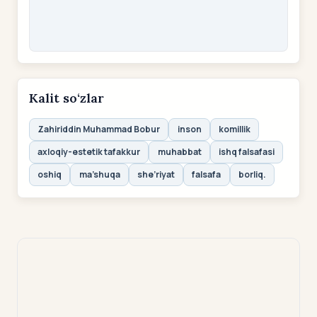
Kalit so‘zlar
Zahiriddin Muhammad Bobur
inson
komillik
axloqiy-estetik tafakkur
muhabbat
ishq falsafasi
oshiq
ma’shuqa
she’riyat
falsafa
borliq.