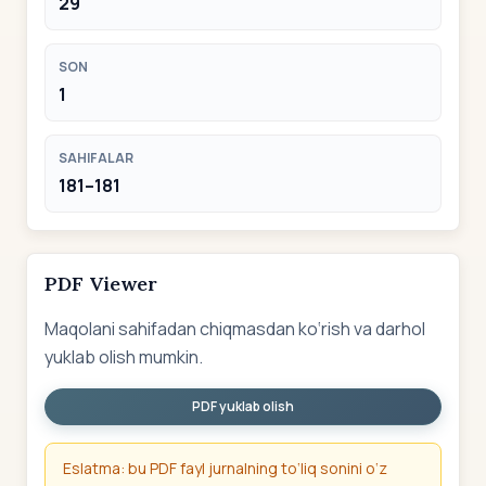
29
SON
1
SAHIFALAR
181–181
PDF Viewer
Maqolani sahifadan chiqmasdan ko‘rish va darhol
yuklab olish mumkin.
PDF yuklab olish
Eslatma: bu PDF fayl jurnalning to‘liq sonini o‘z