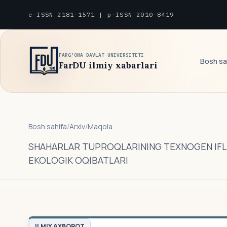
e-ISSN 2181-1571 | p-ISSN 2010-8419
FARG'ONA DAVLAT UNIVERSITETI
Bosh sa
FarDU ilmiy xabarlari
Bosh sahifa
/
Arxiv
/
Maqola
SHAHARLAR TUPROQLARINING TEXNOGEN IFLO
EKOLOGIK OQIBATLARI
ILMIY AXBOROT