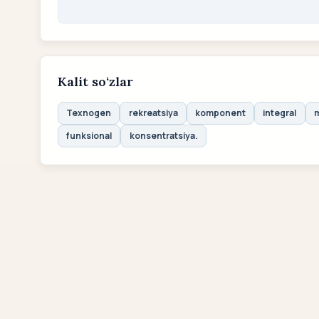
Kalit so‘zlar
Texnogen
rekreatsiya
komponent
integral
m
funksional
konsentratsiya.