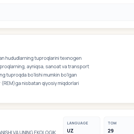
an hududlarning tuproqlarini texnogen
tuproqlarning, ayniqsa, sanoat va transport
rning tuproqda bo‘lishi mumkin bo‘lgan
or (REM)ga nisbatan qiyosiy miqdorlari
LANGUAGE
TOM
UZ
29
ISHI VA UNING EKOLOGIK