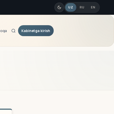
UZ
RU
EN
Kabinetga kirish
loqa
Qidiruv