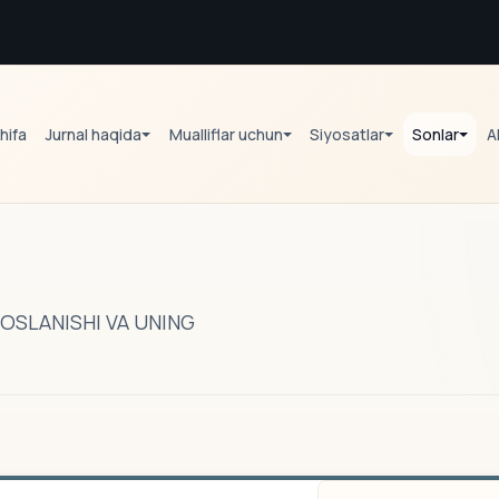
hifa
Jurnal haqida
Mualliflar uchun
Siyosatlar
Sonlar
A
SLANISHI VA UNING