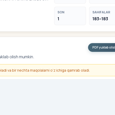
SON
SAHIFALAR
1
183–183
PDF yuklab oli
uklab olish mumkin.
 oladi va bir nechta maqolalarni o‘z ichiga qamrab oladi.