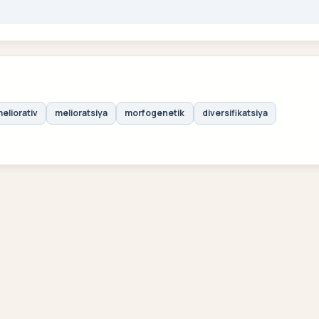
eliorativ
melioratsiya
morfogenetik
diversifikatsiya