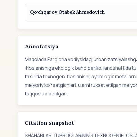
Qo‘chqarov Otabek Ahmedovich
Annotatsiya
Maqolada Farg‘ona vodiysidagi urbanizatsiyalashg
ifloslanishiga ekologik baho berilib, landshaftida 
ta’sirida texnogen ifloslanishi, ayrim og‘ir metalla
me’yoriy ko‘rsatgichlari, ularni ruxsat etilgan me’y
taqqoslab berilgan.
Citation snapshot
SHAHARLAR TUPROQLARINING TEXNOGEN IFLOSLAN