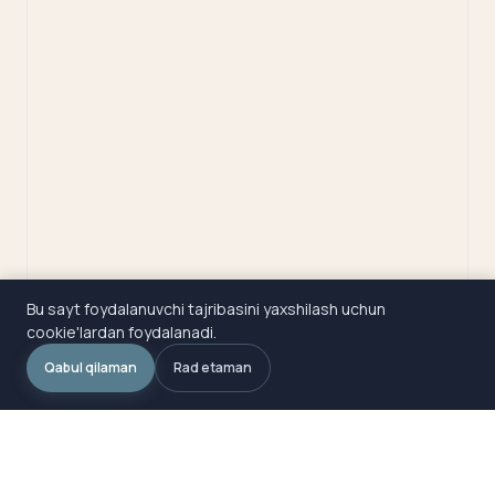
Bu sayt foydalanuvchi tajribasini yaxshilash uchun
cookie'lardan foydalanadi.
Qabul qilaman
Rad etaman