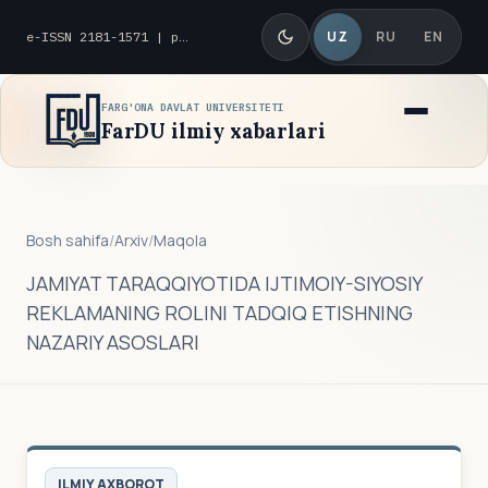
UZ
RU
EN
e-ISSN 2181-1571 | p-ISSN 2010-8419
FARG'ONA DAVLAT UNIVERSITETI
FarDU ilmiy xabarlari
Bosh sahifa
/
Arxiv
/
Maqola
JAMIYAT TARAQQIYOTIDA IJTIMOIY-SIYOSIY
REKLAMANING ROLINI TADQIQ ETISHNING
NAZARIY ASOSLARI
ILMIY AXBOROT