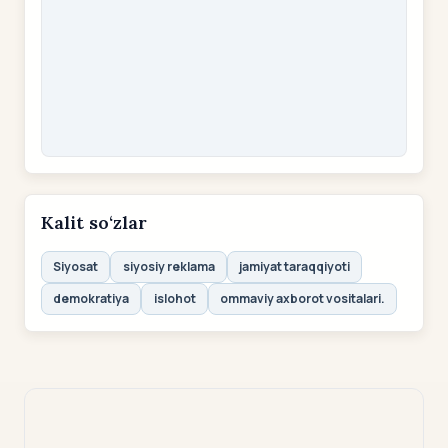
Kalit so‘zlar
Siyosat
siyosiy reklama
jamiyat taraqqiyoti
demokratiya
islohot
ommaviy axborot vositalari.