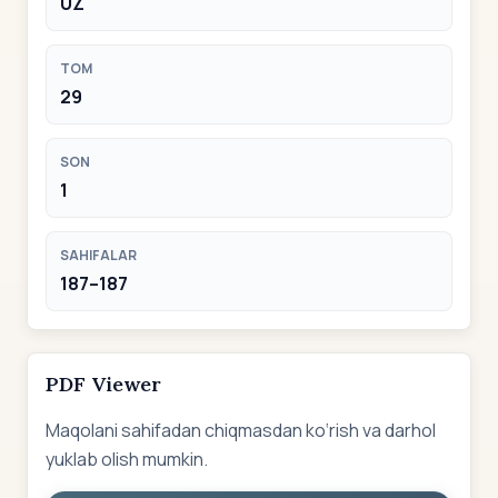
UZ
TOM
29
SON
1
SAHIFALAR
187–187
PDF Viewer
Maqolani sahifadan chiqmasdan ko‘rish va darhol
yuklab olish mumkin.