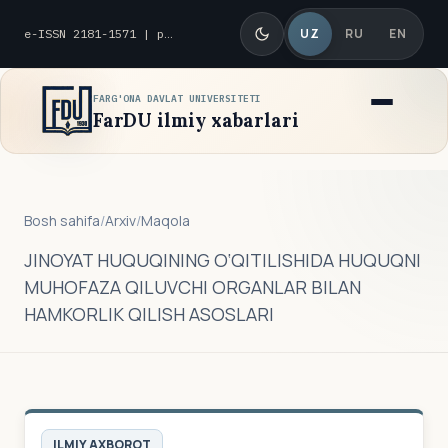
UZ
RU
EN
e-ISSN 2181-1571 | p-ISSN 2010-8419
FARG'ONA DAVLAT UNIVERSITETI
FarDU ilmiy xabarlari
Bosh sahifa
/
Arxiv
/
Maqola
JINOYAT HUQUQINING O‘QITILISHIDA HUQUQNI
MUHOFAZA QILUVCHI ORGANLAR BILAN
HAMKORLIK QILISH ASOSLARI
ILMIY AXBOROT