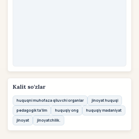
Kalit so‘zlar
huquqni muhofaza qiluvchi organlar
jinoyat huquqi
pedagogik ta’lim
huquqiy ong
huquqiy madaniyat
jinoyat
jinoyatchilik.