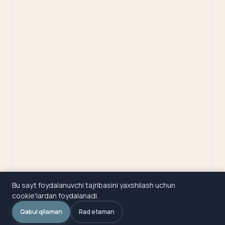
Bu sayt foydalanuvchi tajribasini yaxshilash uchun
cookie'lardan foydalanadi.
Qabul qilaman
Rad etaman