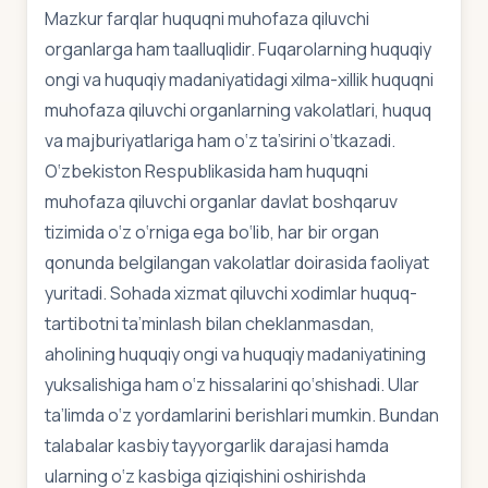
Mazkur farqlar huquqni muhofaza qiluvchi
organlarga ham taalluqlidir. Fuqarolarning huquqiy
ongi va huquqiy madaniyatidagi xilma-xillik huquqni
muhofaza qiluvchi organlarning vakolatlari, huquq
va majburiyatlariga ham o‘z ta’sirini o‘tkazadi.
O‘zbekiston Respublikasida ham huquqni
muhofaza qiluvchi organlar davlat boshqaruv
tizimida o‘z o‘rniga ega bo‘lib, har bir organ
qonunda belgilangan vakolatlar doirasida faoliyat
yuritadi. Sohada xizmat qiluvchi xodimlar huquq-
tartibotni ta’minlash bilan cheklanmasdan,
aholining huquqiy ongi va huquqiy madaniyatining
yuksalishiga ham o‘z hissalarini qo‘shishadi. Ular
ta’limda o‘z yordamlarini berishlari mumkin. Bundan
talabalar kasbiy tayyorgarlik darajasi hamda
ularning o‘z kasbiga qiziqishini oshirishda