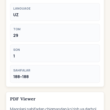
LANGUAGE
UZ
TOM
29
SON
1
SAHIFALAR
188–188
PDF Viewer
Maqolani sahifadan chiqmasdan ko‘rish va darhol