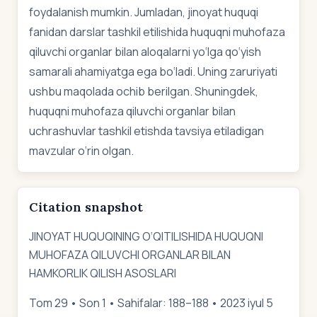
foydalanish mumkin. Jumladan, jinoyat huquqi
fanidan darslar tashkil etilishida huquqni muhofaza
qiluvchi organlar bilan aloqalarni yo‘lga qo‘yish
samarali ahamiyatga ega bo‘ladi. Uning zaruriyati
ushbu maqolada ochib berilgan. Shuningdek,
huquqni muhofaza qiluvchi organlar bilan
uchrashuvlar tashkil etishda tavsiya etiladigan
mavzular o‘rin olgan.
Citation snapshot
JINOYAT HUQUQINING O‘QITILISHIDA HUQUQNI
MUHOFAZA QILUVCHI ORGANLAR BILAN
HAMKORLIK QILISH ASOSLARI
Tom 29 • Son 1 • Sahifalar: 188–188 • 2023 iyul 5