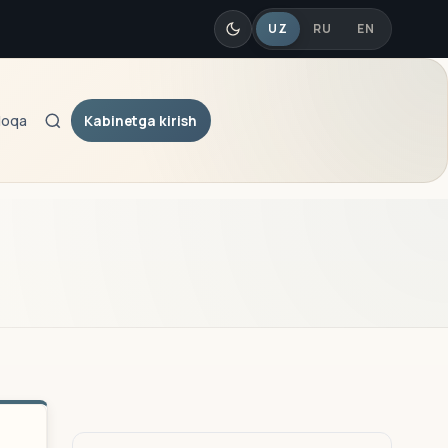
UZ
RU
EN
Kabinetga kirish
loqa
Qidiruv