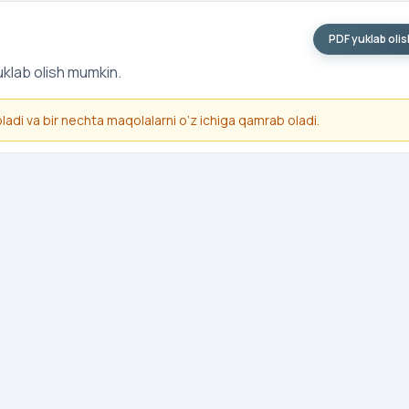
PDF yuklab oli
uklab olish mumkin.
 oladi va bir nechta maqolalarni o‘z ichiga qamrab oladi.