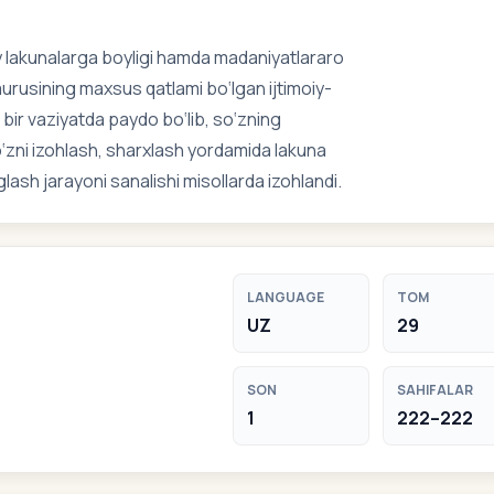
 lakunalarga boyligi hamda madaniyatlararo
urusining maxsus qatlami bo‘lgan ijtimoiy-
 bir vaziyatda paydo bo‘lib, so‘zning
o‘zni izohlash, sharxlash yordamida lakuna
glash jarayoni sanalishi misollarda izohlandi.
LANGUAGE
TOM
UZ
29
SON
SAHIFALAR
1
222–222