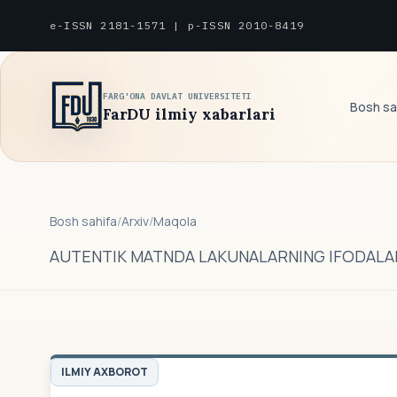
e-ISSN 2181-1571 | p-ISSN 2010-8419
FARG'ONA DAVLAT UNIVERSITETI
Bosh sa
FarDU ilmiy xabarlari
Bosh sahifa
/
Arxiv
/
Maqola
AUTENTIK MATNDA LAKUNALARNING IFODALA
ILMIY AXBOROT