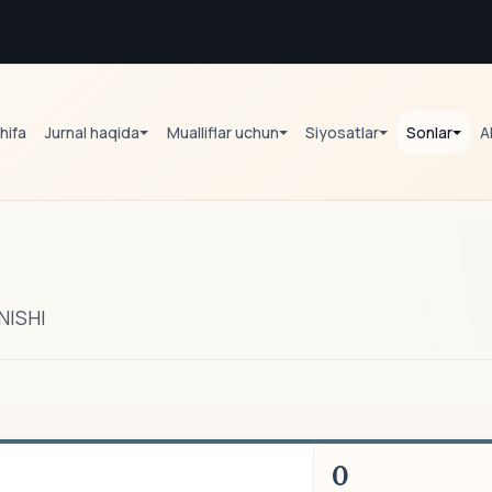
hifa
Jurnal haqida
Mualliflar uchun
Siyosatlar
Sonlar
A
NISHI
0