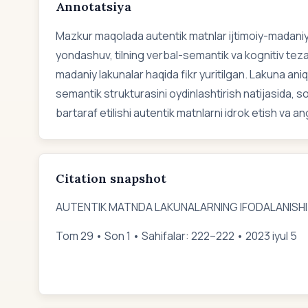
Annotatsiya
Mazkur maqolada autentik matnlar ijtimoiy-madaniy
yondashuv, tilning verbal-semantik va kognitiv teza
madaniy lakunalar haqida fikr yuritilgan. Lakuna aniq
semantik strukturasini oydinlashtirish natijasida, s
bartaraf etilishi autentik matnlarni idrok etish va an
Citation snapshot
AUTENTIK MATNDA LAKUNALARNING IFODALANISHI
Tom 29 • Son 1 • Sahifalar: 222–222 • 2023 iyul 5