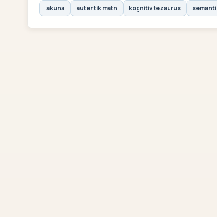
lakuna
autentik matn
kognitiv tezaurus
semantik