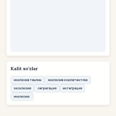
Kalit so‘zlar
инклюзив таълим
инклюзив компетентлик
эксклюзия
сегрегация
интеграция
инклюзия.