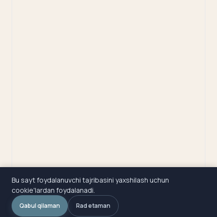
Bu sayt foydalanuvchi tajribasini yaxshilash uchun
cookie'lardan foydalanadi.
Qabul qilaman
Rad etaman