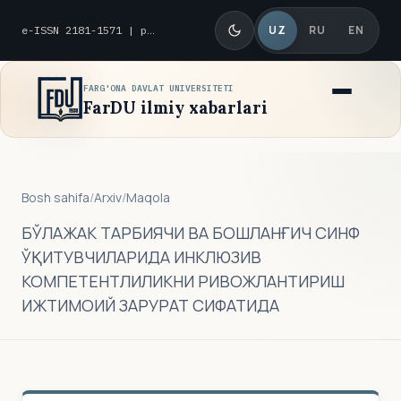
UZ
RU
EN
e-ISSN 2181-1571 | p-ISSN 2010-8419
FARG'ONA DAVLAT UNIVERSITETI
FarDU ilmiy xabarlari
Bosh sahifa
/
Arxiv
/
Maqola
БЎЛАЖАК ТАРБИЯЧИ ВА БОШЛАНҒИЧ СИНФ
ЎҚИТУВЧИЛАРИДА ИНКЛЮЗИВ
КОМПЕТЕНТЛИЛИКНИ РИВОЖЛАНТИРИШ
ИЖТИМОИЙ ЗАРУРАТ СИФАТИДА