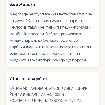
Annotatsiya
Мақолада республикамиз мактабгача таълим
ва умумий ўрта таълим муассасаларида
инклюзив таълимни ташкил этишнинг ҳуқуқий-
меъёрий асослари, бу борадаги мавжуд
муаммолар ҳамда бўлажак педагог ва
тарбиячиларнинг инклюзив компетентлигини
ривожлантириш борасида муаллифнинг
билдирган таклифлари ҳақида сўз боради.
Citation snapshot
БЎЛАЖАК ТАРБИЯЧИ ВА БОШЛАНҒИЧ СИНФ
ЎҚИТУВЧИЛАРИДА ИНКЛЮЗИВ
КОМПЕТЕНТЛИЛИКНИ РИВОЖЛАНТИРИШ