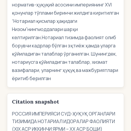
норматив-ҳуқуқий асосини империянинг ХVI
қонунлар тўплами биринчи жилдига киритилган
“Нотариал қисмлар ҳақидаги
Низом”нингмоддалари шарҳи
келтирилган.Нотариал тизимда фаолият олиб
борувчи кадрлар бўлган эҳтиёж ҳамда уларга
қўйиладиган талаблар ўрганилган. Шунингдек,
нотариусга қўйиладиган талаблар, хизмат
вазифалари, уларнинг ҳуқуқ ва мажбуриятлари
ёритиб берилган
Citation snapshot
РОССИЯ ИМПЕРИЯСИ СУД-ҲУҚУҚ ОРГАНЛАРИ
ТИЗИМИДА НОТАРИАЛ ИДОРАЛАР ФАОЛИЯТИ
(ХIХ АСР ИККИНЧИ ЯРМИ – ХХ АСР БОШИ)