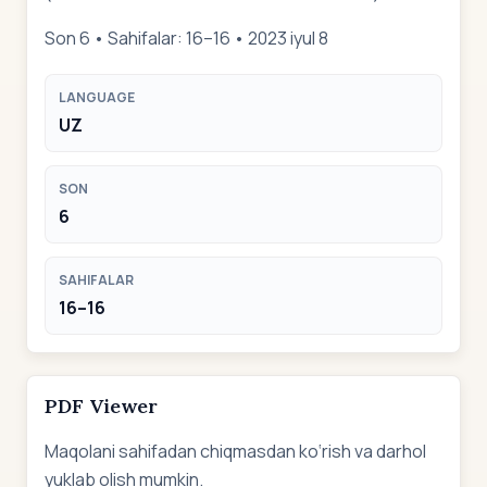
Son 6 • Sahifalar: 16–16 • 2023 iyul 8
LANGUAGE
UZ
SON
6
SAHIFALAR
16–16
PDF Viewer
Maqolani sahifadan chiqmasdan ko‘rish va darhol
yuklab olish mumkin.