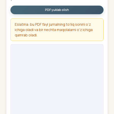
PDF yuklab olish
Eslatma: bu PDF fayl jurnalning to‘liq sonini o‘z
ichiga oladi va bir nechta maqolalarni o‘z ichiga
qamrab oladi.