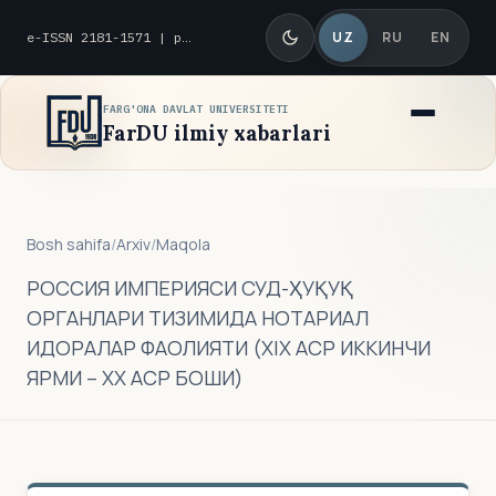
UZ
RU
EN
e-ISSN 2181-1571 | p-ISSN 2010-8419
FARG'ONA DAVLAT UNIVERSITETI
FarDU ilmiy xabarlari
Bosh sahifa
/
Arxiv
/
Maqola
РОССИЯ ИМПЕРИЯСИ СУД-ҲУҚУҚ
ОРГАНЛАРИ ТИЗИМИДА НОТАРИАЛ
ИДОРАЛАР ФАОЛИЯТИ (ХIХ АСР ИККИНЧИ
ЯРМИ – ХХ АСР БОШИ)