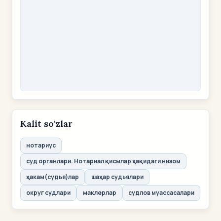
Kalit so‘zlar
нотариус
суд органлари. Нотариал қисмлар ҳақидаги низом
ҳакам(судья)лар
шаҳар судьялари
округ судлари
маклерлар
судлов муассасалари