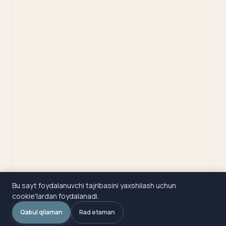
Bu sayt foydalanuvchi tajribasini yaxshilash uchun
cookie'lardan foydalanadi.
Qabul qilaman
Rad etaman