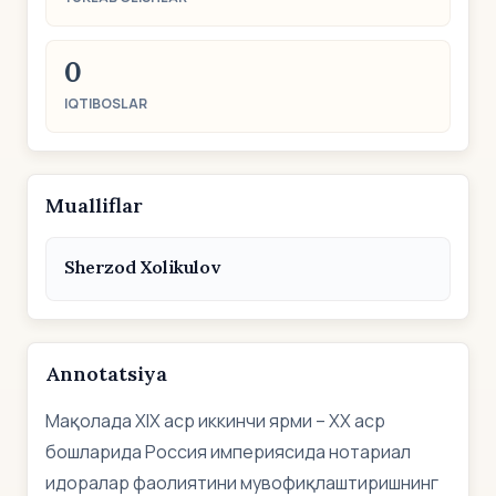
0
IQTIBOSLAR
Mualliflar
Sherzod Xolikulov
Annotatsiya
Мақолада ХIХ аср иккинчи ярми – ХХ аср
бошларида Россия империясида нотариал
идоралар фаолиятини мувофиқлаштиришнинг