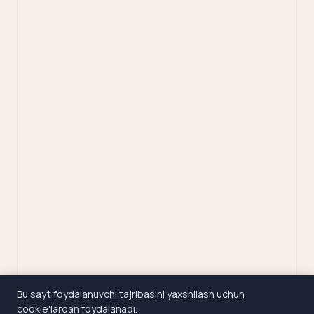
Bu sayt foydalanuvchi tajribasini yaxshilash uchun
cookie'lardan foydalanadi.