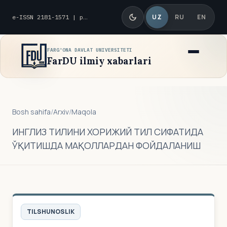
UZ
RU
EN
e-ISSN 2181-1571 | p-ISSN 2010-8419
FARG'ONA DAVLAT UNIVERSITETI
FarDU ilmiy xabarlari
Bosh sahifa
/
Arxiv
/
Maqola
ИНГЛИЗ ТИЛИНИ ХОРИЖИЙ ТИЛ СИФАТИДА
ЎҚИТИШДА МАҚОЛЛАРДАН ФОЙДАЛАНИШ
TILSHUNOSLIK