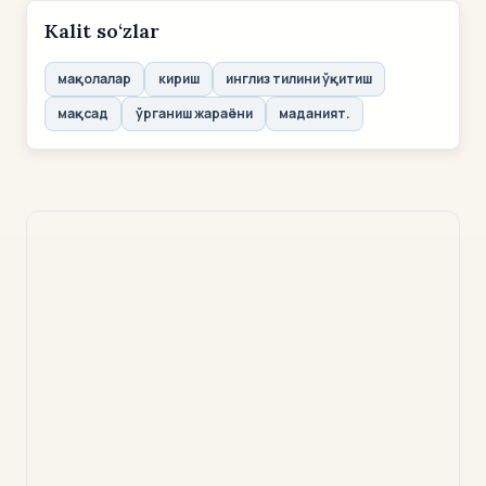
Kalit so‘zlar
мақолалар
кириш
инглиз тилини ўқитиш
мақсад
ўрганиш жараёни
маданият.