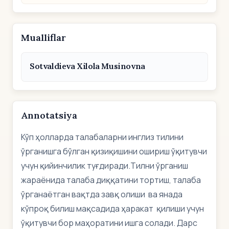
Mualliflar
Sotvaldieva Xilola Musinovna
Annotatsiya
Кўп ҳолларда талабаларни инглиз тилини
ўрганишга бўлган қизиқишини ошириш ўқитувчи
учун қийинчилик туғдиради.Тилни ўрганиш
жараёнида талаба диққатини тортиш, талаба
ўрганаётган вақтда завқ олиши ва янада
кўпроқ билиш мақсадида ҳаракат қилиши учун
ўқитувчи бор маҳоратини ишга солади. Дарс