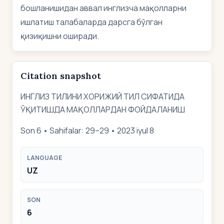
бошланишидан аввал инглизча мақолларни
ишлатиш талабаларда дарсга бўлган
қизиқишни оширади.
Citation snapshot
ИНГЛИЗ ТИЛИНИ ХОРИЖИЙ ТИЛ СИФАТИДА
ЎҚИТИШДА МАҚОЛЛАРДАН ФОЙДАЛАНИШ
Son 6 • Sahifalar: 29–29 • 2023 iyul 8
LANGUAGE
UZ
SON
6