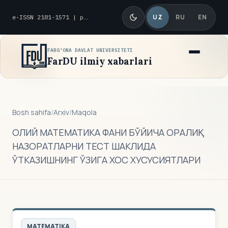
UZ
RU
EN
e-ISSN 2181-1571 | p-ISSN 2010-8419
FARG'ONA DAVLAT UNIVERSITETI
FarDU ilmiy xabarlari
Bosh sahifa
/
Arxiv
/
Maqola
ОЛИЙ МАТЕМАТИКА ФАНИ БЎЙИЧА ОРАЛИҚ
НАЗОРАТЛАРНИ ТЕСТ ШАКЛИДА
ЎТКАЗИШНИНГ ЎЗИГА ХОС ХУСУСИЯТЛАРИ
MATEMATIKA