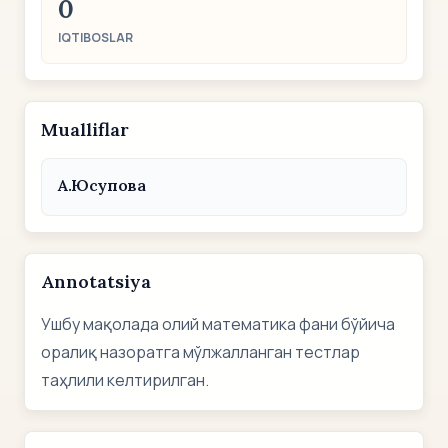
0
IQTIBOSLAR
Mualliflar
А.Юсупова
Annotatsiya
Ушбу мақолада олий математика фани бўйича
оралиқ назоратга мўлжалланган тестлар
таҳлили келтирилган.