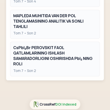
Tom 7 • Son 4
MAPLEDA MUHITIDA VAN DER POL
TENGLAMASINING ANALITIK VA SONLI
TAHLILI
Tom 7 • Son 2
CsPbI₂Br PEROVSKIT FAOL
QATLAMLARINING ISHLASH
SAMARADORLIGINI OSHIRISHDA PbI₂ NING
ROLI
Tom 7 • Son 2
CrossRef
DOI Indexed