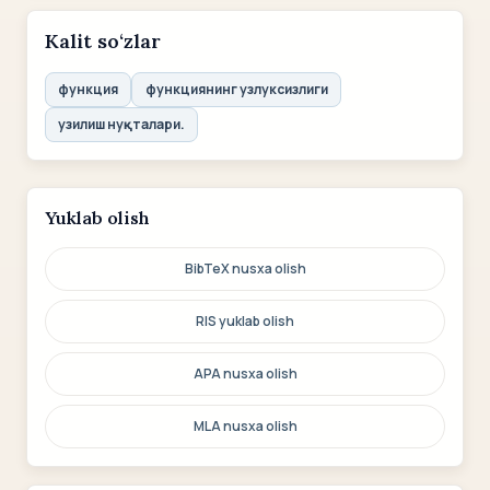
Kalit so‘zlar
функция
функциянинг узлуксизлиги
узилиш нуқталари.
Yuklab olish
BibTeX nusxa olish
RIS yuklab olish
APA nusxa olish
MLA nusxa olish