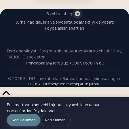
Bizni kuzating
Jurnal haqida
Etika va siyosat
Aloqa
Maxfiylik siyosati
Foydalanish shartlari
Farg‘ona viloyati, Farg‘ona shahri, Murabbiylar ko‘chasi, 19-uy,
150100, O‘zbekiston
·
ilmiyxabarlar@fardu.uz
·
+998 91 670 74 60
© 2026 FarDU ilmiy xabarlari.
Barcha huquqlar himoyalangan.
CC BY 4.0 litsenziya ostida ochiq kirish jurnali.
Bu sayt foydalanuvchi tajribasini yaxshilash uchun
cookie'lardan foydalanadi.
Qabul qilaman
Rad etaman