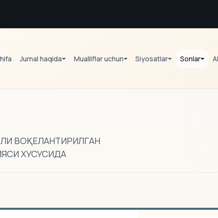
hifa
Jurnal haqida
Mualliflar uchun
Siyosatlar
Sonlar
A
АЛИ ВОҚЕЛАНТИРИЛГАН
ЯСИ ХУСУСИДА