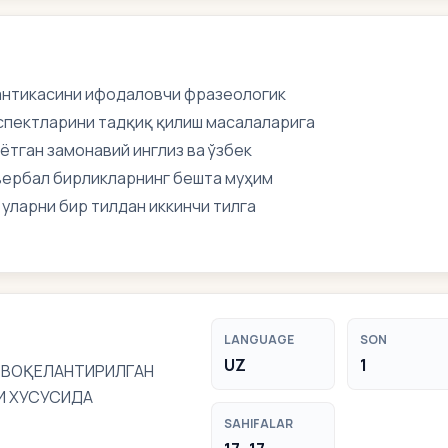
антикасини ифодаловчи фразеологик
спектларини тадқиқ қилиш масалаларига
ётган замонавий инглиз ва ўзбек
вербал бирликларнинг бешта муҳим
уларни бир тилдан иккинчи тилга
LANGUAGE
SON
UZ
1
 ВОҚЕЛАНТИРИЛГАН
И ХУСУСИДА
SAHIFALAR