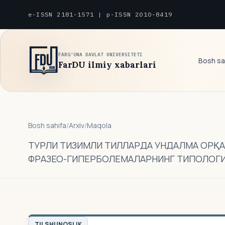
e-ISSN 2181-1571 | p-ISSN 2010-8419
FARG'ONA DAVLAT UNIVERSITETI
Bosh sa
FarDU ilmiy xabarlari
Bosh sahifa
/
Arxiv
/
Maqola
ТУРЛИ ТИЗИМЛИ ТИЛЛАРДА УНДАЛМА ОРҚ
ФРАЗЕО-ГИПЕРБОЛЕМАЛАРНИНГ ТИПОЛОГИ
TILSHUNOSLIK