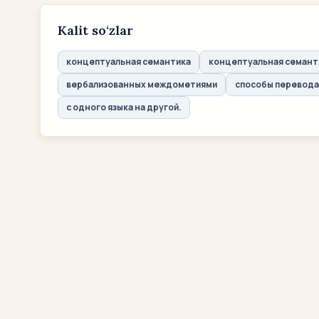
Kalit so‘zlar
концептуальная семантика
концептуальная семант
вербализованных междометиями
способы перевода
с одного языка на другой.