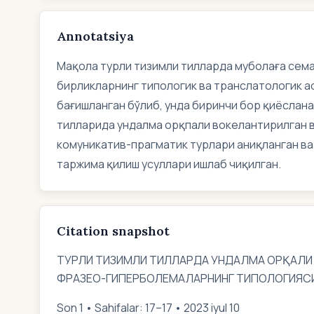
Annotatsiya
Мақола турли тизимли тилларда муболаға сем
бирликларнинг типологик ва транслатологик а
бағишланган бўлиб, унда биринчи бор қиёслана
тилларида ундалма орқпали вокелантирилган 
комуникатив-прагматик турлари аниқланган ва 
таржима қилиш усуллари ишлаб чиқилган.
Citation snapshot
ТУРЛИ ТИЗИМЛИ ТИЛЛАРДА УНДАЛМА ОРҚАЛИ
ФРАЗЕО-ГИПЕРБОЛЕМАЛАРНИНГ ТИПОЛОГИЯС
Son 1 • Sahifalar: 17–17 • 2023 iyul 10