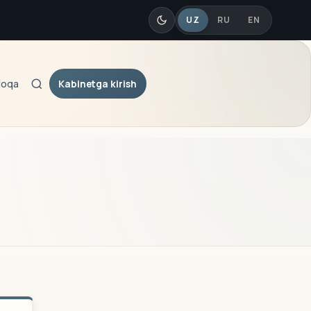
UZ
RU
EN
Kabinetga kirish
loqa
Qidiruv