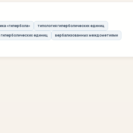
ика «гипербола»
типология гиперболических единиц
 гиперболических единиц
вербализованных междометиями