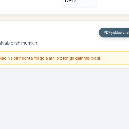
17–17
PDF yuklab oli
uklab olish mumkin.
 oladi va bir nechta maqolalarni o‘z ichiga qamrab oladi.