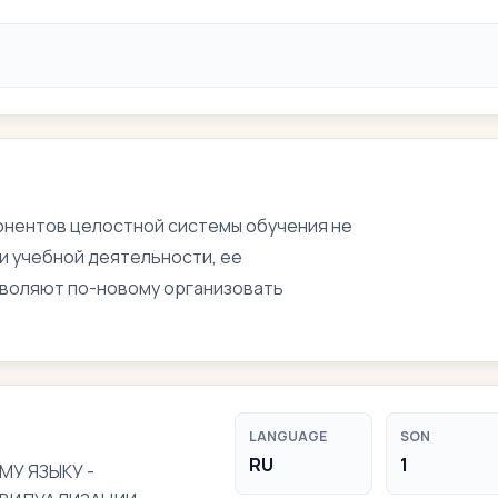
онентов целостной системы обучения не
 учебной деятельности, ее
зволяют по-новому организовать
LANGUAGE
SON
RU
1
МУ ЯЗЫКУ -