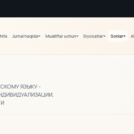
hifa
Jurnal haqida
Mualliflar uchun
Siyosatlar
Sonlar
A
СКОМУ ЯЗЫКУ -
НДИВИДУАЛИЗАЦИИ,
ТИ