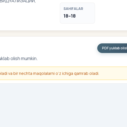
ВИДУАЛИЗАЦИИ,
SAHIFALAR
18–18
PDF yuklab oli
uklab olish mumkin.
 oladi va bir nechta maqolalarni o‘z ichiga qamrab oladi.