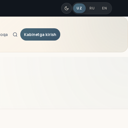
UZ
RU
EN
Kabinetga kirish
loqa
Qidiruv