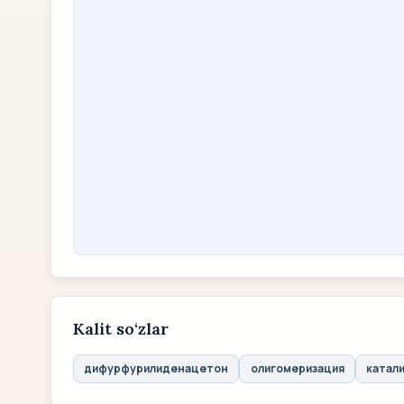
Kalit so‘zlar
дифурфурилиденацетон
олигомеризация
катал