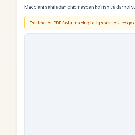
Maqolani sahifadan chiqmasdan ko‘rish va darhol y
Eslatma: bu PDF fayl jurnalning to‘liq sonini o‘z ichiga