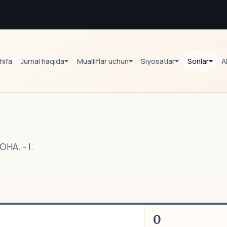
hifa
Jurnal haqida
Mualliflar uchun
Siyosatlar
Sonlar
A
А. - I.
0