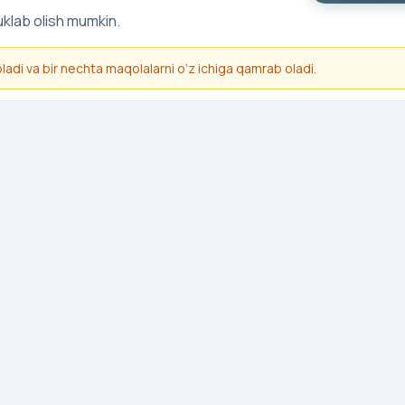
uklab olish mumkin.
 oladi va bir nechta maqolalarni o‘z ichiga qamrab oladi.