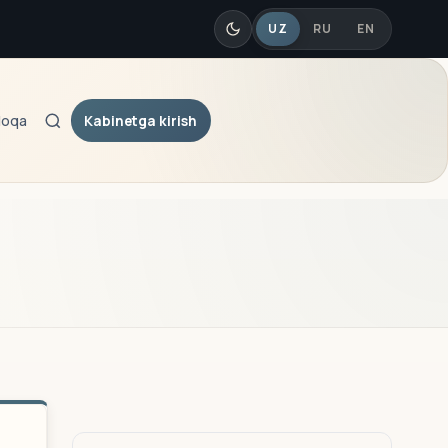
UZ
RU
EN
Kabinetga kirish
loqa
Qidiruv