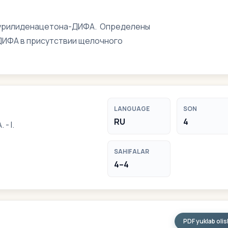
фурилиденацетона-ДИФА. Определены
ДИФА в присутствии щелочного
LANGUAGE
SON
RU
4
 I.
SAHIFALAR
4–4
PDF yuklab oli