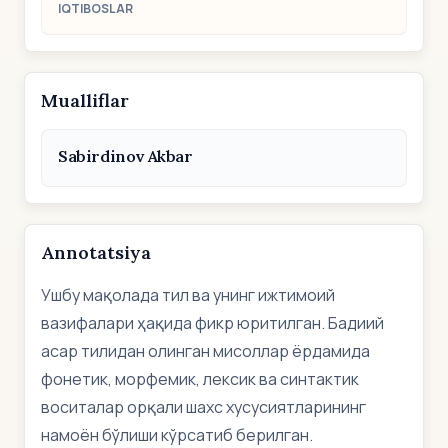
IQTIBOSLAR
Mualliflar
Sabirdinov Akbar
Annotatsiya
Ушбу мақолада тил ва унинг ижтимоий
вазифалари ҳақида фикр юритилган. Бадиий
асар тилидан олинган мисоллар ёрдамида
фонетик, морфемик, лексик ва синтактик
воситалар орқали шахс хусусиятларининг
намоён бўлиши кўрсатиб берилган.