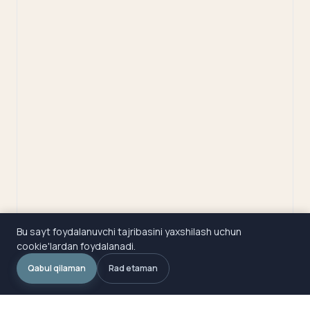
Bu sayt foydalanuvchi tajribasini yaxshilash uchun
cookie'lardan foydalanadi.
Qabul qilaman
Rad etaman