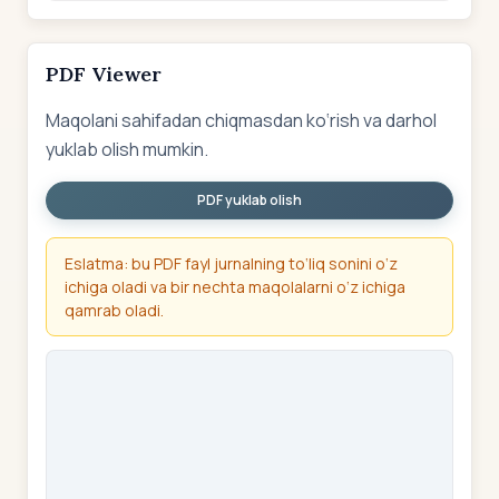
PDF Viewer
Maqolani sahifadan chiqmasdan ko‘rish va darhol
yuklab olish mumkin.
PDF yuklab olish
Eslatma: bu PDF fayl jurnalning to‘liq sonini o‘z
ichiga oladi va bir nechta maqolalarni o‘z ichiga
qamrab oladi.