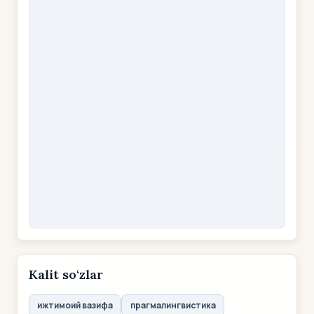
Kalit so‘zlar
ижтимоий вазифа
прагмалингвистика