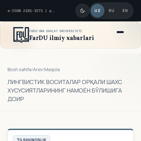
UZ
RU
EN
e-ISSN 2181-1571 | p-ISSN 2010-8419
FARG'ONA DAVLAT UNIVERSITETI
FarDU ilmiy xabarlari
Bosh sahifa
/
Arxiv
/
Maqola
ЛИНГВИСТИК ВОСИТАЛАР ОРҚАЛИ ШАХС
ХУСУСИЯТЛАРИНИНГ НАМОЁН БЎЛИШИГА
ДОИР
TILSHUNOSLIK