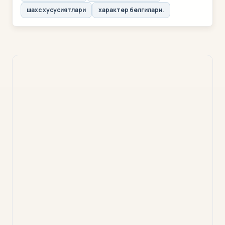
шахс хусусиятлари
характер белгилари.