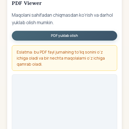
PDF Viewer
Maqolani sahifadan chiqmasdan ko‘rish va darhol
yuklab olish mumkin.
PDF yuklab olish
Eslatma: bu PDF fayl jurnalning to‘liq sonini o‘z
ichiga oladi va bir nechta maqolalarni o‘z ichiga
qamrab oladi.