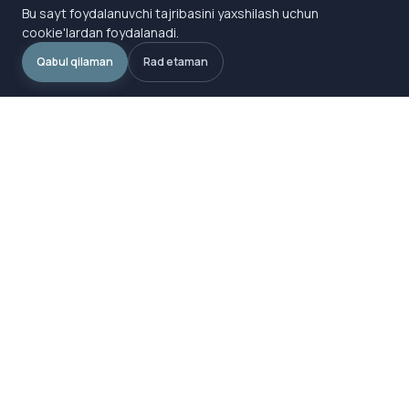
Bu sayt foydalanuvchi tajribasini yaxshilash uchun
cookie'lardan foydalanadi.
Qabul qilaman
Rad etaman