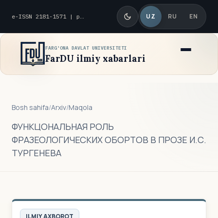
UZ
RU
EN
e-ISSN 2181-1571 | p-ISSN 2010-8419
FARG'ONA DAVLAT UNIVERSITETI
FarDU ilmiy xabarlari
Bosh sahifa
/
Arxiv
/
Maqola
ФУНКЦОНАЛЬНАЯ РОЛЬ
ФРАЗЕОЛОГИЧЕСКИХ ОБОРТОВ В ПРОЗЕ И.С.
ТУРГЕНЕВА
ILMIY AXBOROT