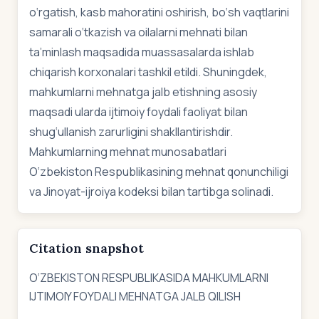
o‘rgatish, kasb mahoratini oshirish, bo‘sh vaqtlarini
samarali o‘tkazish va oilalarni mehnati bilan
ta’minlash maqsadida muassasalarda ishlab
chiqarish korxonalari tashkil etildi. Shuningdek,
mahkumlarni mehnatga jalb etishning asosiy
maqsadi ularda ijtimoiy foydali faoliyat bilan
shug‘ullanish zarurligini shakllantirishdir.
Mahkumlarning mehnat munosabatlari
O‘zbekiston Respublikasining mehnat qonunchiligi
va Jinoyat-ijroiya kodeksi bilan tartibga solinadi.
Citation snapshot
O‘ZBEKISTON RESPUBLIKASIDA MAHKUMLARNI
IJTIMOIY FOYDALI MEHNATGA JALB QILISH