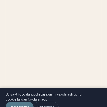
Bu sayt foydalanuvchi tajribasini yaxshilash uchun
cookie'lardan foydalanadi.
Qabul qilaman
Rad etaman