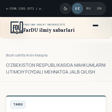
UZ
RU
EN
e-ISSN 2181-1571 | p-ISSN 2010-8419
FARG'ONA DAVLAT UNIVERSITETI
FarDU ilmiy xabarlari
Bosh sahifa
/
Arxiv
/
Maqola
O‘ZBEKISTON RESPUBLIKASIDA MAHKUMLARNI
IJTIMOIY FOYDALI MEHNATGA JALB QILISH
TARIX