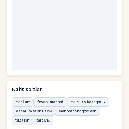
Kalit so‘zlar
mahkum
foydali mehnat
ma'muriy boshqaruv
jazoni ijro etish tizimi
mehnatga haq to‘lash
tuzalish
tarbiya.