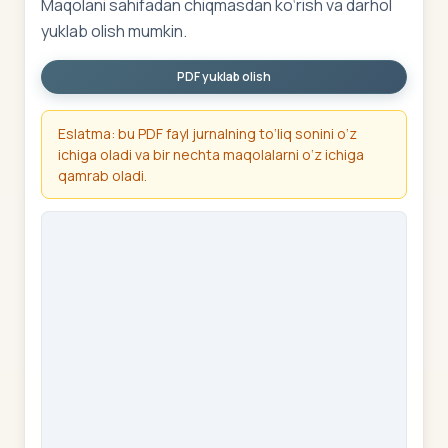
Maqolani sahifadan chiqmasdan ko‘rish va darhol
yuklab olish mumkin.
PDF yuklab olish
Eslatma: bu PDF fayl jurnalning to‘liq sonini o‘z
ichiga oladi va bir nechta maqolalarni o‘z ichiga
qamrab oladi.