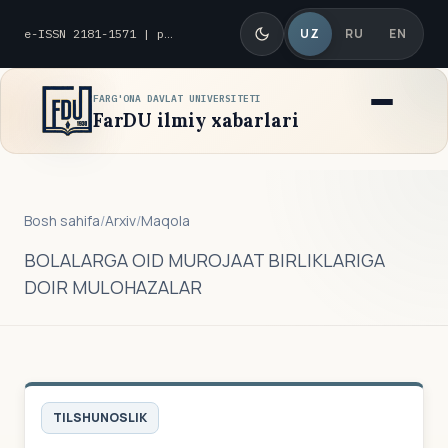
UZ
RU
EN
e-ISSN 2181-1571 | p-ISSN 2010-8419
FARG'ONA DAVLAT UNIVERSITETI
FarDU ilmiy xabarlari
Bosh sahifa
/
Arxiv
/
Maqola
BOLALARGA OID MUROJAAT BIRLIKLARIGA
DOIR MULOHAZALAR
TILSHUNOSLIK