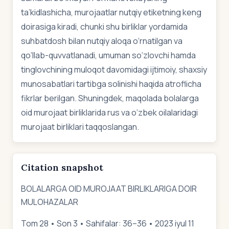
ta’kidlashicha, murojaatlar nutqiy etiketning keng
doirasiga kiradi, chunki shu birliklar yordamida
suhbatdosh bilan nutqiy aloqa o‘rnatilgan va
qo‘llab-quvvatlanadi, umuman so‘zlovchi hamda
tinglovchining muloqot davomidagi ijtimoiy, shaxsiy
munosabatlari tartibga solinishi haqida atroflicha
fikrlar berilgan. Shuningdek, maqolada bolalarga
oid murojaat birliklarida rus va o‘zbek oilalaridagi
murojaat birliklari taqqoslangan.
Citation snapshot
BOLALARGA OID MUROJAAT BIRLIKLARIGA DOIR
MULOHAZALAR
Tom 28 • Son 3 • Sahifalar: 36–36 • 2023 iyul 11