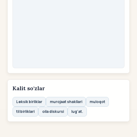
Kalit so‘zlar
Leksik birliklar
murojaat shakllari
muloqot
til birliklari
oila diskursi
lug‘at.