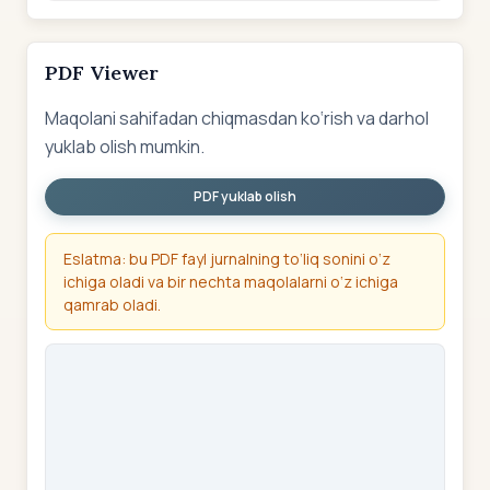
PDF Viewer
Maqolani sahifadan chiqmasdan ko‘rish va darhol
yuklab olish mumkin.
PDF yuklab olish
Eslatma: bu PDF fayl jurnalning to‘liq sonini o‘z
ichiga oladi va bir nechta maqolalarni o‘z ichiga
qamrab oladi.