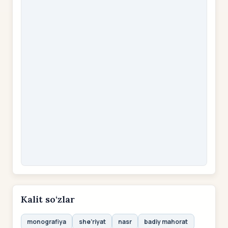
Kalit so‘zlar
monografiya
she’riyat
nasr
badiy mahorat