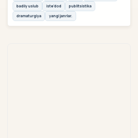
badiiy uslub
iste’dod
publitsistika
dramaturgiya
yangi janrlar.