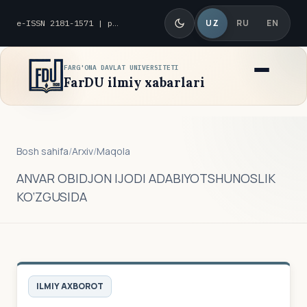
UZ
RU
EN
e-ISSN 2181-1571 | p-ISSN 2010-8419
FARG'ONA DAVLAT UNIVERSITETI
FarDU ilmiy xabarlari
Bosh sahifa
/
Arxiv
/
Maqola
ANVAR OBIDJON IJODI ADABIYOTSHUNOSLIK
KO‘ZGUSIDA
ILMIY AXBOROT