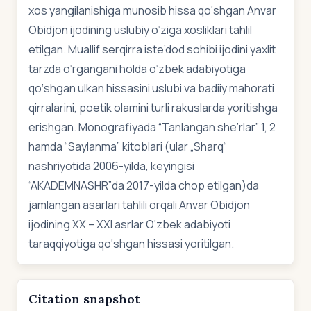
xos yangilanishiga munosib hissa qo‘shgan Anvar
Obidjon ijodining uslubiy o‘ziga xosliklari tahlil
etilgan. Muallif serqirra iste’dod sohibi ijodini yaxlit
tarzda o‘rgangani holda o‘zbek adabiyotiga
qo‘shgan ulkan hissasini uslubi va badiiy mahorati
qirralarini, poetik olamini turli rakuslarda yoritishga
erishgan. Monografiyada “Tanlangan she’rlar” 1, 2
hamda “Saylanma” kitoblari (ular „Sharq“
nashriyotida 2006-yilda, keyingisi
“AKADEMNASHR”da 2017-yilda chop etilgan)da
jamlangan asarlari tahlili orqali Anvar Obidjon
ijodining XX – XXI asrlar O‘zbek adabiyoti
taraqqiyotiga qo‘shgan hissasi yoritilgan.
Citation snapshot