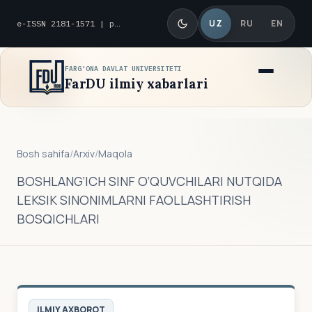
UZ
RU
EN
e-ISSN 2181-1571 | p-ISSN 2010-8419
FARG'ONA DAVLAT UNIVERSITETI
FarDU ilmiy xabarlari
Bosh sahifa
/
Arxiv
/
Maqola
BOSHLANG‘ICH SINF O‘QUVCHILARI NUTQIDA
LEKSIK SINONIMLARNI FAOLLASHTIRISH
BOSQICHLARI
ILMIY AXBOROT