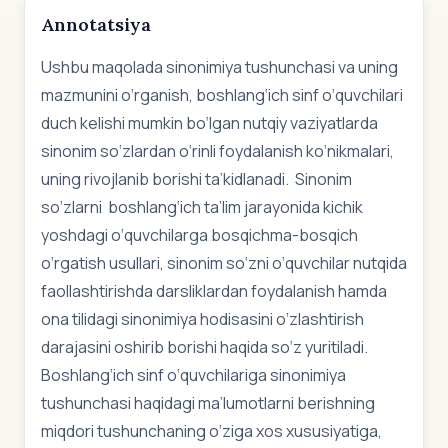
Annotatsiya
Ushbu maqolada sinonimiya tushunchasi va uning
mazmunini o‘rganish, boshlang‘ich sinf o‘quvchilari
duch kelishi mumkin bo‘lgan nutqiy vaziyatlarda
sinonim so‘zlardan o‘rinli foydalanish ko‘nikmalari,
uning rivojlanib borishi ta’kidlanadi. Sinonim
so‘zlarni boshlang‘ich ta’lim jarayonida kichik
yoshdagi o‘quvchilarga bosqichma-bosqich
o‘rgatish usullari, sinonim so‘zni o‘quvchilar nutqida
faollashtirishda darsliklardan foydalanish hamda
ona tilidagi sinonimiya hodisasini o‘zlashtirish
darajasini oshirib borishi haqida so‘z yuritiladi.
Boshlang‘ich sinf o‘quvchilariga sinonimiya
tushunchasi haqidagi ma’lumotlarni berishning
miqdori tushunchaning o‘ziga xos xususiyatiga,