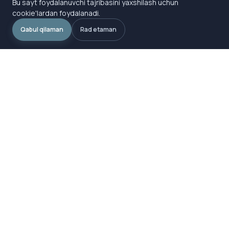
Bu sayt foydalanuvchi tajribasini yaxshilash uchun
cookie'lardan foydalanadi.
Qabul qilaman
Rad etaman