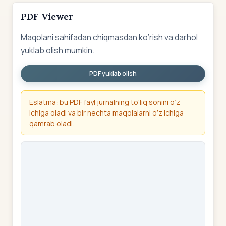
PDF Viewer
Maqolani sahifadan chiqmasdan ko‘rish va darhol
yuklab olish mumkin.
PDF yuklab olish
Eslatma: bu PDF fayl jurnalning to‘liq sonini o‘z
ichiga oladi va bir nechta maqolalarni o‘z ichiga
qamrab oladi.