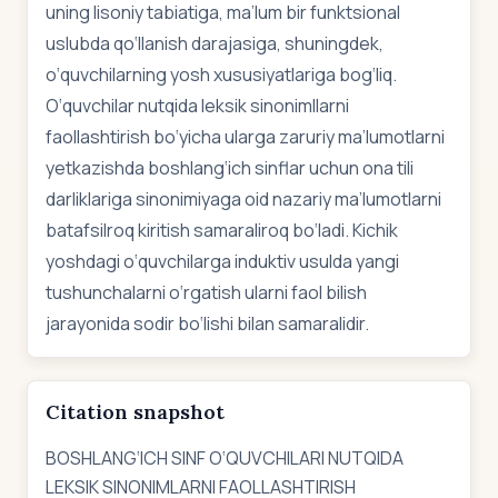
uning lisoniy tabiatiga, ma’lum bir funktsional
uslubda qo‘llanish darajasiga, shuningdek,
o‘quvchilarning yosh xususiyatlariga bog‘liq.
O‘quvchilar nutqida leksik sinonimllarni
faollashtirish bo‘yicha ularga zaruriy ma’lumotlarni
yetkazishda boshlang‘ich sinflar uchun ona tili
darliklariga sinonimiyaga oid nazariy ma’lumotlarni
batafsilroq kiritish samaraliroq bo‘ladi. Kichik
yoshdagi o‘quvchilarga induktiv usulda yangi
tushunchalarni o‘rgatish ularni faol bilish
jarayonida sodir bo‘lishi bilan samaralidir.
Citation snapshot
BOSHLANG‘ICH SINF O‘QUVCHILARI NUTQIDA
LEKSIK SINONIMLARNI FAOLLASHTIRISH