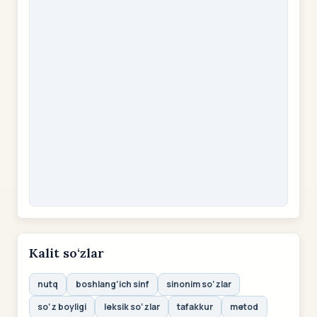
Kalit so‘zlar
nutq
boshlang‘ich sinf
sinonim so‘zlar
so‘z boyligi
leksik so‘zlar
tafakkur
metod