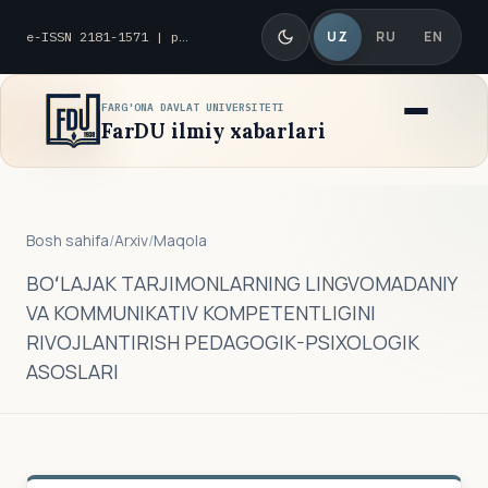
UZ
RU
EN
e-ISSN 2181-1571 | p-ISSN 2010-8419
FARG'ONA DAVLAT UNIVERSITETI
FarDU ilmiy xabarlari
Bosh sahifa
/
Arxiv
/
Maqola
BOʻLAJAK TARJIMONLARNING LINGVOMADANIY
VA KOMMUNIKATIV KOMPETENTLIGINI
RIVOJLANTIRISH PEDAGOGIK-PSIXOLOGIK
ASOSLARI