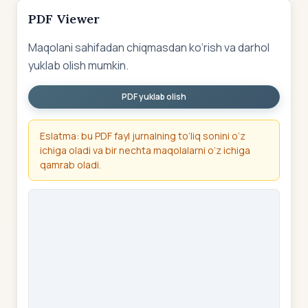
PDF Viewer
Maqolani sahifadan chiqmasdan ko‘rish va darhol
yuklab olish mumkin.
PDF yuklab olish
Eslatma: bu PDF fayl jurnalning to‘liq sonini o‘z
ichiga oladi va bir nechta maqolalarni o‘z ichiga
qamrab oladi.