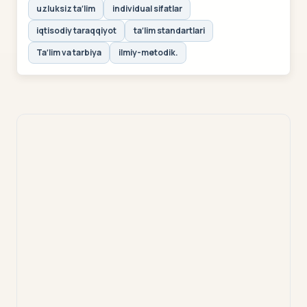
uzluksiz taʼlim
individual sifatlar
iqtisodiy taraqqiyot
taʼlim standartlari
Taʼlim va tarbiya
ilmiy-metodik.