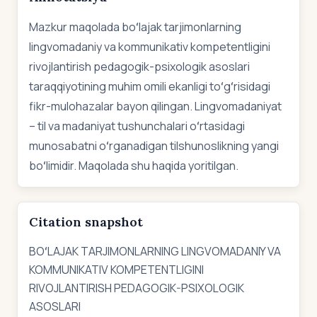
Mazkur maqolada boʻlajak tarjimonlarning
lingvomadaniy va kommunikativ kompetentligini
rivojlantirish pedagogik-psixologik asoslari
taraqqiyotining muhim omili ekanligi toʻgʻrisidagi
fikr-mulohazalar bayon qilingan. Lingvomadaniyat
– til va madaniyat tushunchalari oʻrtasidagi
munosabatni oʻrganadigan tilshunoslikning yangi
boʻlimidir. Maqolada shu haqida yoritilgan.
Citation snapshot
BOʻLAJAK TARJIMONLARNING LINGVOMADANIY VA
KOMMUNIKATIV KOMPETENTLIGINI
RIVOJLANTIRISH PEDAGOGIK-PSIXOLOGIK
ASOSLARI