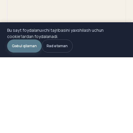
Bu sayt foydalanuvchi tajribasini yaxshilash uchun
cookie'lardan foydalanadi.
Qabul qilaman
Rad etaman