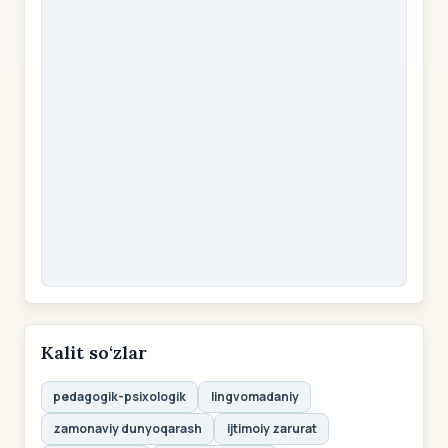
Kalit so‘zlar
pedagogik-psixologik
lingvomadaniy
zamonaviy dunyoqarash
ijtimoiy zarurat