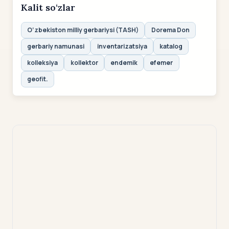
Kalit so‘zlar
O‘zbekiston milliy gerbariysi (TASH)
Dorema Don
gerbariy namunasi
inventarizatsiya
katalog
kolleksiya
kollektor
endemik
efemer
geofit.