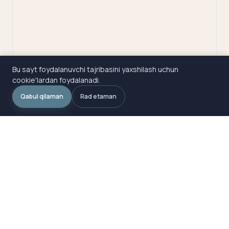
Bu sayt foydalanuvchi tajribasini yaxshilash uchun
cookie'lardan foydalanadi.
Qabul qilaman
Rad etaman