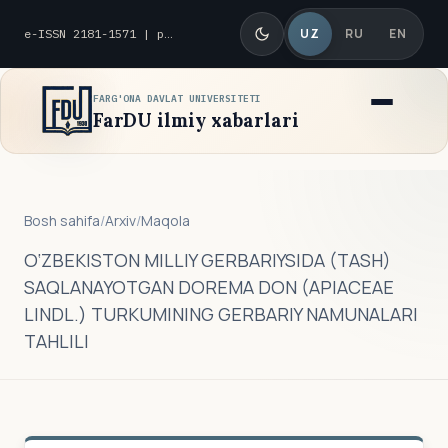
UZ
RU
EN
e-ISSN 2181-1571 | p-ISSN 2010-8419
FARG'ONA DAVLAT UNIVERSITETI
FarDU ilmiy xabarlari
Bosh sahifa
/
Arxiv
/
Maqola
O‘ZBEKISTON MILLIY GERBARIYSIDA (TASH)
SAQLANAYOTGAN DOREMA DON (APIACEAE
LINDL.) TURKUMINING GERBARIY NAMUNALARI
TAHLILI