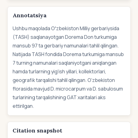
Annotatsiya
Ushbu maqolada Oʻzbekiston Milliy gerbariysida
(TASH) saqlanayotgan Dorema Don turkumiga
mansub 97 ta gerbariy namunalari tahlil qilingan.
Natijada TASH fondida Dorema turkumiga mansub
7 turning namunalari saqlaniyotgani aniqlangan
hamda turlarning yig‘ish yillari, kollektorlari,
geografik tarqalishi tahlil qilingan. O‘zbekiston
florasida mavjud D. microcarpum va D. sabulosum
turlarining tarqalishining GAT xaritalari aks
ettirilgan.
Citation snapshot