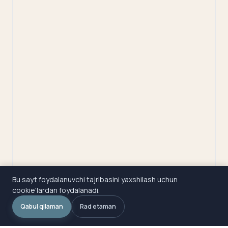
Bu sayt foydalanuvchi tajribasini yaxshilash uchun
cookie'lardan foydalanadi.
Qabul qilaman
Rad etaman