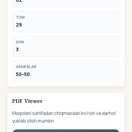
UZ
TOM
29
SON
3
SAHIFALAR
50–50
PDF Viewer
Maqolani sahifadan chiqmasdan ko‘rish va darhol
yuklab olish mumkin.