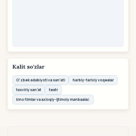
Kalit so‘zlar
O‘zbek adabiyoti va san’ati
harbiy-tarixiy voqealar
tasviriy san’at
teatr
kino filmlar va axloqiy-ijtimoiy manbaalar.