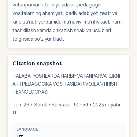
vatanparvarlik tarbiyasida artpedagogik
vositalarning ahamiyati, badiy adabiyot, teatr va
kino sa’nati yordamida ma’naviy-ma’rifiy tadbirlarni
tashkillash xamda o‘tkazish shakl va uslublari
to‘grisida so‘z yuritiladi.
Citation snapshot
ТALABA-YOSHLARDA HARBIY VATANPARVARLIKNI
ARTPEDAGOGIKA VOSITASIDA RIVOJLANTIRISH
TEXNOLOGIYASI
Tom 29 • Son 3 • Sahifalar: 50–50 • 2023 noyabr
11
LANGUAGE