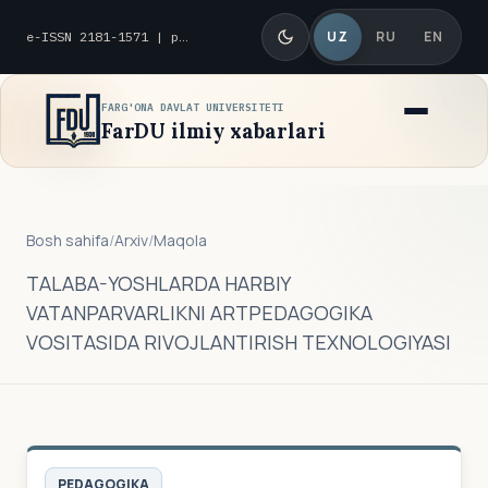
UZ
RU
EN
e-ISSN 2181-1571 | p-ISSN 2010-8419
FARG'ONA DAVLAT UNIVERSITETI
FarDU ilmiy xabarlari
Bosh sahifa
/
Arxiv
/
Maqola
ТALABA-YOSHLARDA HARBIY
VATANPARVARLIKNI ARTPEDAGOGIKA
VOSITASIDA RIVOJLANTIRISH TEXNOLOGIYASI
PEDAGOGIKA