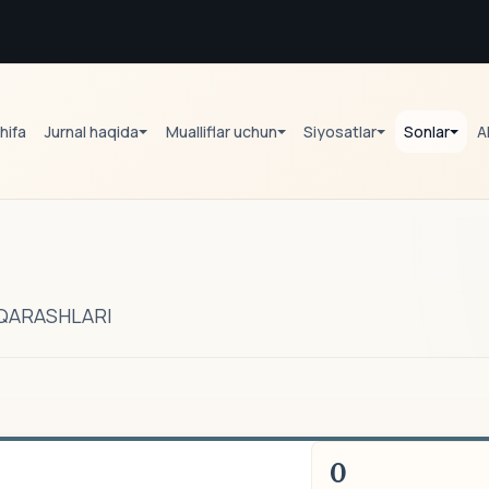
hifa
Jurnal haqida
Mualliflar uchun
Siyosatlar
Sonlar
A
 QARASHLARI
0