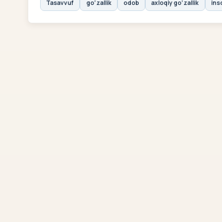
Tasavvuf
go‘zallik
odob
axloqiy go‘zallik
ins