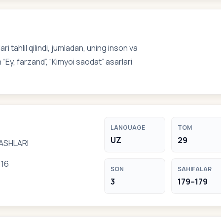
 tahlil qilindi, jumladan, uning inson va
Ey, farzand”, “Kimyoi saodat” asarlari
LANGUAGE
TOM
UZ
29
ASHLARI
 16
SON
SAHIFALAR
3
179–179