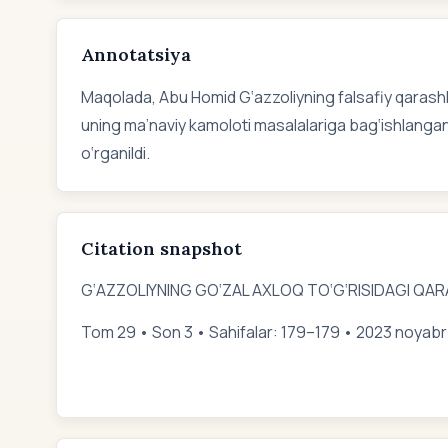
Annotatsiya
Maqolada, Abu Homid G‘azzoliyning falsafiy qarashlari
uning ma’naviy kamoloti masalalariga bag‘ishlangan “
o‘rganildi.
Citation snapshot
G‘AZZOLIYNING GO‘ZAL AXLOQ TO‘G‘RISIDAGI QAR
Tom 29 • Son 3 • Sahifalar: 179–179 • 2023 noyabr