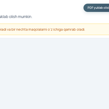
PDF yuklab oli
uklab olish mumkin.
 oladi va bir nechta maqolalarni o‘z ichiga qamrab oladi.