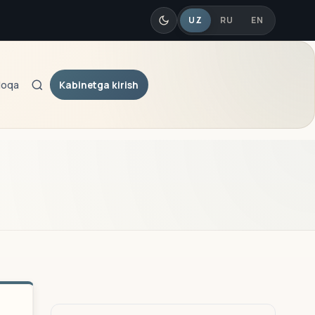
UZ
RU
EN
Kabinetga kirish
loqa
Qidiruv