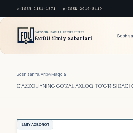
e-ISSN 2181-1571 | p-ISSN 2010-8419
FARG'ONA DAVLAT UNIVERSITETI
Bosh sa
FarDU ilmiy xabarlari
Bosh sahifa
/
Arxiv
/
Maqola
G‘AZZOLIYNING GO‘ZAL AXLOQ TO‘G‘RISIDAGI
ILMIY AXBOROT