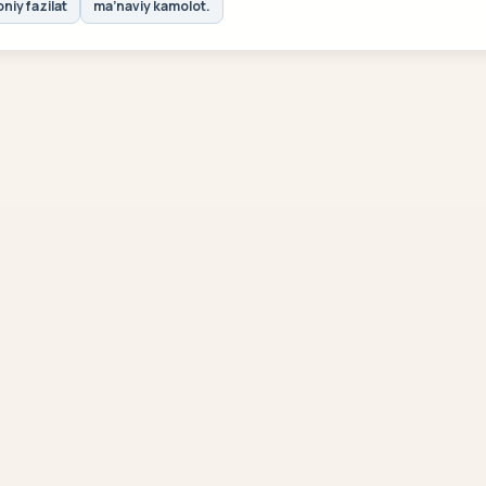
oniy fazilat
ma’naviy kamolot.