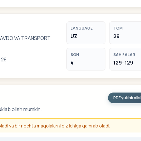
LANGUAGE
TOM
UZ
29
SAVDO VA TRANSPORT
SON
SAHIFALAR
 28
4
129–129
PDF yuklab oli
uklab olish mumkin.
 oladi va bir nechta maqolalarni o‘z ichiga qamrab oladi.