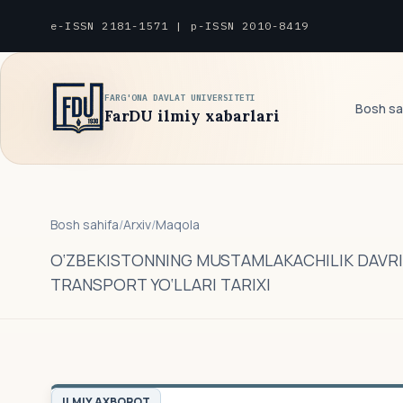
e-ISSN 2181-1571 | p-ISSN 2010-8419
FARG'ONA DAVLAT UNIVERSITETI
Bosh sa
FarDU ilmiy xabarlari
Bosh sahifa
/
Arxiv
/
Maqola
O‘ZBEKISTONNING MUSTAMLAKACHILIK DAVRI
TRANSPORT YO‘LLARI TARIXI
ILMIY AXBOROT