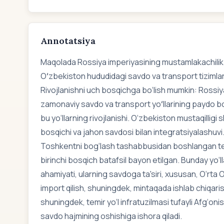
Annotatsiya
Maqolada Rossiya imperiyasining mustamlakachilik 
Oʻzbekiston hududidagi savdo va transport tizimlarinin
Rivojlanishni uch bosqichga bo‘lish mumkin: Rossi
zamonaviy savdo va transport yoʻllarining paydo boʻl
bu yo‘llarning rivojlanishi. O‘zbekiston mustaqilligi 
bosqichi va jahon savdosi bilan integratsiyalashuv
Toshkentni bog‘lash tashabbusidan boshlangan temir 
birinchi bosqich batafsil bayon etilgan. Bunday yo‘
ahamiyati, ularning savdoga ta'siri, xususan, O‘rta
import qilish, shuningdek, mintaqada ishlab chiqarish
shuningdek, temir yo‘l infratuzilmasi tufayli Afg‘oni
savdo hajmining oshishiga ishora qiladi.