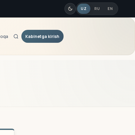
UZ
RU
EN
Kabinetga kirish
loqa
Qidiruv