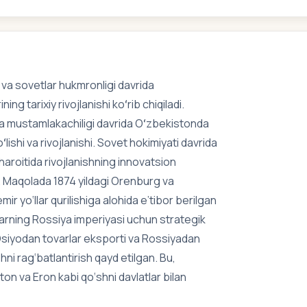
va sovetlar hukmronligi davrida
g tarixiy rivojlanishi koʻrib chiqiladi.
ya mustamlakachiligi davrida Oʻzbekistonda
ishi va rivojlanishi. Sovet hokimiyati davrida
sharoitida rivojlanishning innovatsion
i. Maqolada 1874 yildagi Orenburg va
yo‘llar qurilishiga alohida e’tibor berilgan
llarning Rossiya imperiyasi uchun strategik
 Osiyodan tovarlar eksporti va Rossiyadan
ni rag‘batlantirish qayd etilgan. Bu,
ston va Eron kabi qo‘shni davlatlar bilan