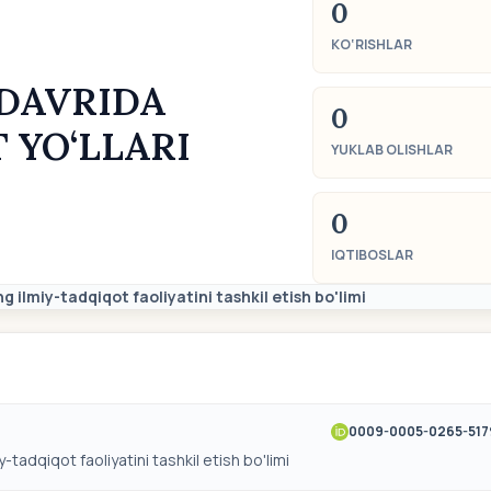
0
KO‘RISHLAR
DAVRIDA
0
 YO‘LLARI
YUKLAB OLISHLAR
0
IQTIBOSLAR
ng ilmiy-tadqiqot faoliyatini tashkil etish bo'limi
0009-0005-0265-517
y-tadqiqot faoliyatini tashkil etish bo'limi