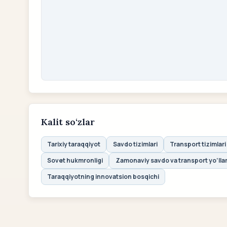
Kalit so‘zlar
Tarixiy taraqqiyot
Savdo tizimlari
Transport tizimlari
Sovet hukmronligi
Zamonaviy savdo va transport yo‘llar
Taraqqiyotning innovatsion bosqichi