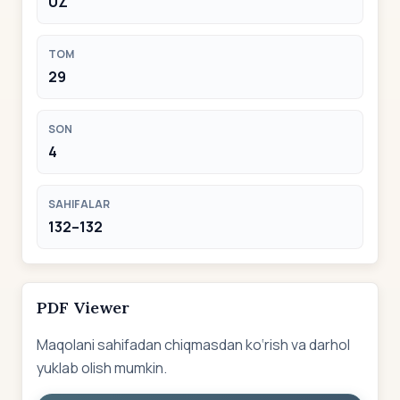
UZ
TOM
29
SON
4
SAHIFALAR
132–132
PDF Viewer
Maqolani sahifadan chiqmasdan ko‘rish va darhol
yuklab olish mumkin.