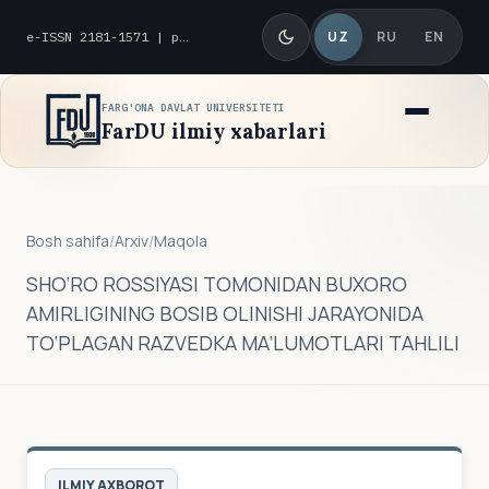
UZ
RU
EN
e-ISSN 2181-1571 | p-ISSN 2010-8419
FARG'ONA DAVLAT UNIVERSITETI
FarDU ilmiy xabarlari
Bosh sahifa
/
Arxiv
/
Maqola
SHO‘RO ROSSIYASI TOMONIDAN BUXORO
AMIRLIGINING BOSIB OLINISHI JARAYONIDA
TO‘PLAGAN RAZVEDKA MA’LUMOTLARI TAHLILI
ILMIY AXBOROT