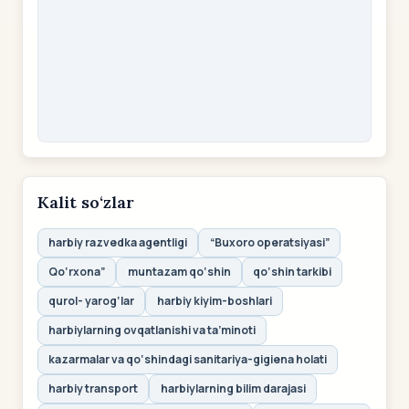
Kalit so‘zlar
harbiy razvedka agentligi
“Buxoro operatsiyasi”
Qo‘rxona”
muntazam qo‘shin
qo‘shin tarkibi
qurol- yarog‘lar
harbiy kiyim-boshlari
harbiylarning ovqatlanishi va ta’minoti
kazarmalar va qo‘shindagi sanitariya-gigiena holati
harbiy transport
harbiylarning bilim darajasi