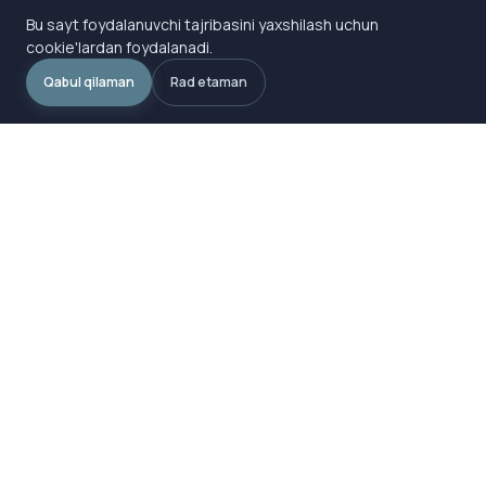
Bu sayt foydalanuvchi tajribasini yaxshilash uchun
cookie'lardan foydalanadi.
Qabul qilaman
Rad etaman