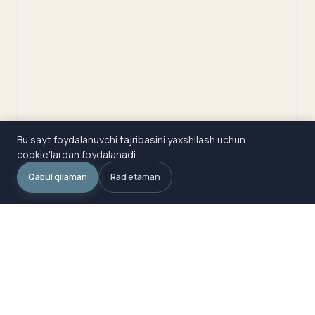
Bu sayt foydalanuvchi tajribasini yaxshilash uchun
cookie'lardan foydalanadi.
Qabul qilaman
Rad etaman