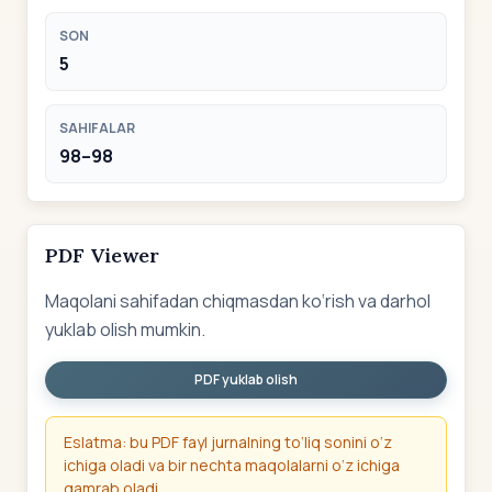
SON
5
SAHIFALAR
98–98
PDF Viewer
Maqolani sahifadan chiqmasdan ko‘rish va darhol
yuklab olish mumkin.
PDF yuklab olish
Eslatma: bu PDF fayl jurnalning to‘liq sonini o‘z
ichiga oladi va bir nechta maqolalarni o‘z ichiga
qamrab oladi.