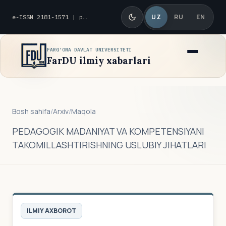
UZ
RU
EN
e-ISSN 2181-1571 | p-ISSN 2010-8419
FARG'ONA DAVLAT UNIVERSITETI
FarDU ilmiy xabarlari
Bosh sahifa
/
Arxiv
/
Maqola
PEDAGOGIK MADANIYAT VA KOMPETENSIYANI
TAKOMILLASHTIRISHNING USLUBIY JIHATLARI
ILMIY AXBOROT