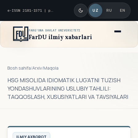
UZ
RU
EN
e-ISSN 2181-1571 | p-ISSN 2010-8419
FARG'ONA DAVLAT UNIVERSITETI
FarDU ilmiy xabarlari
Bosh sahifa
/
Arxiv
/
Maqola
HSG MISOLIDA IDIOMATIK LUG'ATNI TUZISH
YONDASHUVLARINING USLUBIY TAHLILI:
TAQQOSLASH, XUSUSIYATLARI VA TAVSIYALARI
ILMIY AXBOROT