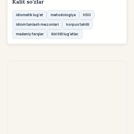
Kalit so‘zlar
idiomatik lug'at
metodologiya
HSG
idiom tanlash mezonlari
korpus tahlili
madaniy farqlar
ikki tilli lug'atlar.