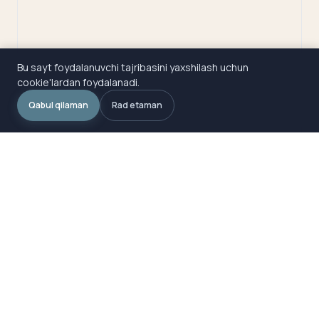
Bu sayt foydalanuvchi tajribasini yaxshilash uchun
cookie'lardan foydalanadi.
Qabul qilaman
Rad etaman