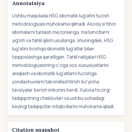
Annotatsiya
Ushbu maqolada HSG idiomatik lug'atini tuzish
metodologiyasi muhokama qilinadi. Asosiy e'tibor
idiomalarni tanlash mezonlariga, ma'lumotlarni
yig'ish va tahlil qilish usullariga, shuningdek, HSG
lug'atini boshqa idiomatik lug'atlar bilan
taqqoslashga qaratilgan. Tahlil natijalari HSG
metodologiyasining o'ziga xos xususiyatlarini
aniqlash va idiomatik lug'atlarni tuzishga
yondashuvlarni takomillashtirish bo'yicha
tavsiyalar berish imkonini berdi. Xulosa hozirgi
tadqiqotning cheklovlari va ushbu sohadagi
keyingi tadqiqotlar istiqbollarini muhokama qiladi.
Citation snapshot