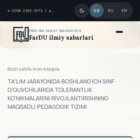
UZ
RU
EN
e-ISSN 2181-1571 | p-ISSN 2010-8419
FARG'ONA DAVLAT UNIVERSITETI
FarDU ilmiy xabarlari
Bosh sahifa
/
Arxiv
/
Maqola
TА’LIM JАRАYONIDА BOSHLАNG‘ICH SINF
O‘QUVCHILАRIDА TOLERАNTLIK
KO‘NIKMАLАRINI RIVOJLАNTIRISHNING
MАQSАDLI PEDАGOGIK TIZIMI