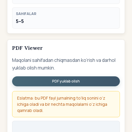
SAHIFALAR
5–5
PDF Viewer
Maqolani sahifadan chiqmasdan ko‘rish va darhol
yuklab olish mumkin.
PDF yuklab olish
Eslatma: bu PDF fayl jurnalning to‘liq sonini o‘z
ichiga oladi va bir nechta maqolalarni o‘z ichiga
qamrab oladi.