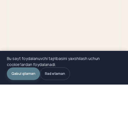
Bu sayt foydalanuvchi tajribasini yaxshilash uchun
cookie'lardan foydalanadi.
Qabul qilaman
Rad etaman