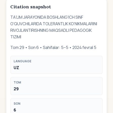
Citation snapshot
TА’LIM JАRАYONIDА BOSHLАNG‘ICH SINF
O‘QUVCHILАRIDА TOLERАNTLIK KO‘NIKMАLАRINI
RIVOJLАNTIRISHNING MАQSАDLI PEDАGOGIK
TIZIMI
Tom 29 • Son 6 • Sahifalar: 5–5 • 2024 fevral 5
LANGUAGE
UZ
TOM
29
SON
6