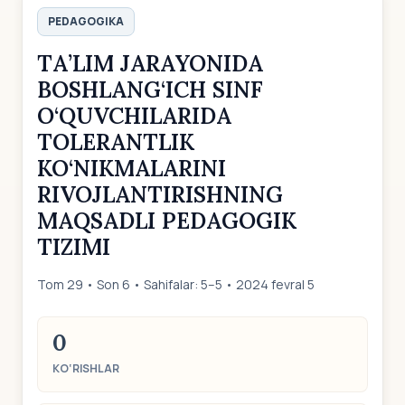
PEDAGOGIKA
TА’LIM JАRАYONIDА
BOSHLАNG‘ICH SINF
O‘QUVCHILАRIDА
TOLERАNTLIK
KO‘NIKMАLАRINI
RIVOJLАNTIRISHNING
MАQSАDLI PEDАGOGIK
TIZIMI
Tom 29 • Son 6 • Sahifalar: 5–5 • 2024 fevral 5
0
KO‘RISHLAR