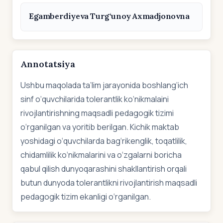
Egamberdiyeva Turg‘unoy Axmadjonovna
Annotatsiya
Ushbu maqolada ta’lim jarayonida boshlang‘ich
sinf o‘quvchilarida tolerantlik ko‘nikmalaini
rivojlantirishning maqsadli pedagogik tizimi
o‘rganilgan va yoritib berilgan. Kichik maktab
yoshidagi o‘quvchilarda bag‘rikenglik, toqatlilik,
chidamlilik ko‘nikmalarini va o‘zgalarni boricha
qabul qilish dunyoqarashini shakllantirish orqali
butun dunyoda tolerantlikni rivojlantirish maqsadli
pedagogik tizim ekanligi o‘rganilgan.