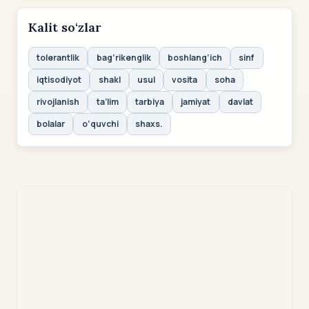
Kalit so‘zlar
tolerantlik
bag‘rikenglik
boshlang‘ich
sinf
iqtisodiyot
shakl
usul
vosita
soha
rivojlanish
ta’lim
tarbiya
jamiyat
davlat
bolalar
o‘quvchi
shaxs.