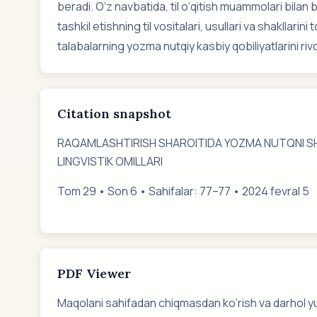
beradi. O‘z navbatida, til o‘qitish muammolari bilan 
tashkil etishning til vositalari, usullari va shakllari
talabalarning yozma nutqiy kasbiy qobiliyatlarini rivo
Citation snapshot
RАQАMLАSHTIRISH SHАROITIDА YOZMА NUTQNI S
LINGVISTIK OMILLАRI
Tom 29 • Son 6 • Sahifalar: 77–77 • 2024 fevral 5
PDF Viewer
Maqolani sahifadan chiqmasdan ko‘rish va darhol y