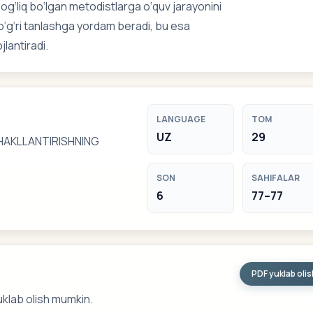
bog‘liq bo‘lgan metodistlarga o‘quv jarayonini
ni to‘g‘ri tanlashga yordam beradi, bu esa
jlantiradi.
LANGUAGE
TOM
UZ
29
HАKLLАNTIRISHNING
SON
SAHIFALAR
6
77–77
PDF yuklab oli
uklab olish mumkin.