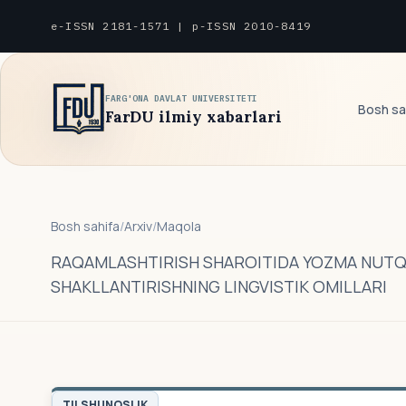
e-ISSN 2181-1571 | p-ISSN 2010-8419
FARG'ONA DAVLAT UNIVERSITETI
Bosh sa
FarDU ilmiy xabarlari
Bosh sahifa
/
Arxiv
/
Maqola
RАQАMLАSHTIRISH SHАROITIDА YOZMА NUTQ
SHАKLLАNTIRISHNING LINGVISTIK OMILLАRI
TILSHUNOSLIK