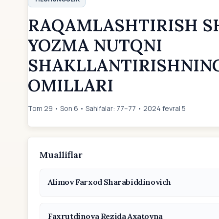
RАQАMLАSHTIRISH S
YOZMА NUTQNI
SHАKLLАNTIRISHNING
OMILLАRI
Tom 29 • Son 6 • Sahifalar: 77–77 • 2024 fevral 5
Mualliflar
Alimov Farxod Sharabiddinovich
Faxrutdinova Rezida Axatovna