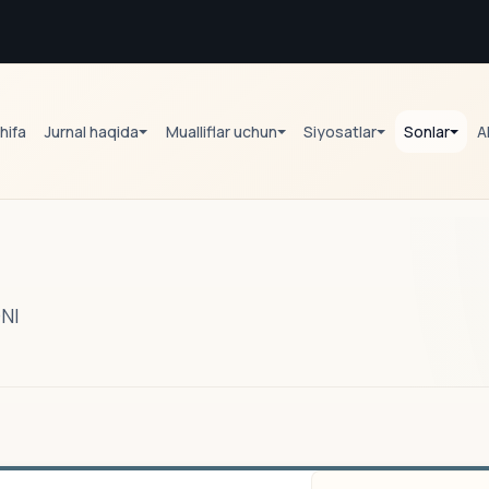
hifa
Jurnal haqida
Mualliflar uchun
Siyosatlar
Sonlar
A
NI