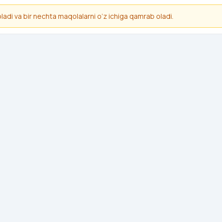
 oladi va bir nechta maqolalarni o‘z ichiga qamrab oladi.