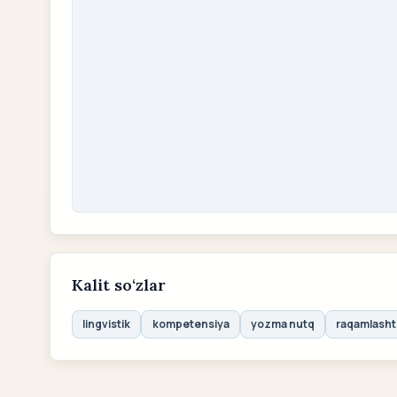
Kalit so‘zlar
lingvistik
kompetensiya
yozma nutq
raqamlasht