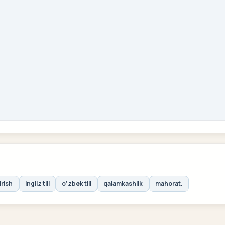
irish
ingliz tili
o‘zbek tili
qalamkashlik
mahorat.