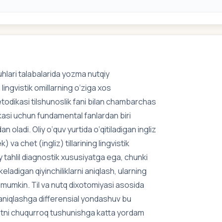
hlari talabalarida yozma nutqiy
lingvistik omillarning o‘ziga xos
 metodikasi tilshunoslik fani bilan chambarchas
dikasi uchun fundamental fanlardan biri
n oladi. Oliy o‘quv yurtida o‘qitiladigan ingliz
 va chet (ingliz) tillarining lingvistik
iy tahlil diagnostik xususiyatga ega, chunki
adigan qiyinchiliklarni aniqlash, ularning
h mumkin. Til va nutq dixotomiyasi asosida
 aniqlashga differensial yondashuv bu
atni chuqurroq tushunishga katta yordam