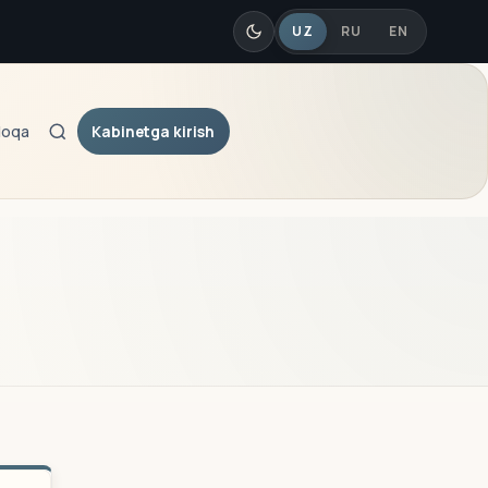
UZ
RU
EN
Kabinetga kirish
loqa
Qidiruv