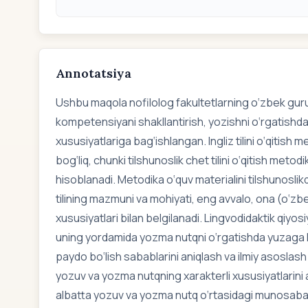
Annotatsiya
Ushbu maqola nofilolog fakultetlarning o‘zbek guru
kompetensiyani shakllantirish, yozishni o‘rgatishda 
xususiyatlariga bag‘ishlangan. Ingliz tilini o‘qitish
bog‘liq, chunki tilshunoslik chet tilini o‘qitish meto
hisoblanadi. Metodika o‘quv materialini tilshunoslikda
tilining mazmuni va mohiyati, eng avvalo, ona (o‘zbek)
xususiyatlari bilan belgilanadi. Lingvodidaktik qiyos
uning yordamida yozma nutqni o‘rgatishda yuzaga kel
paydo bo‘lish sabablarini aniqlash va ilmiy asoslas
yozuv va yozma nutqning xarakterli xususiyatlarini
albatta yozuv va yozma nutq o‘rtasidagi munosab