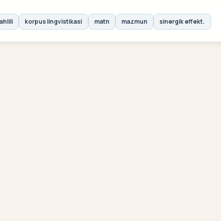
hlili
korpus lingvistikasi
matn
mazmun
sinergik effekt.