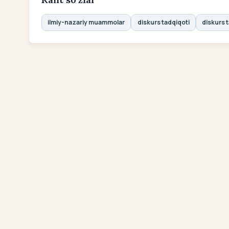
ilmiy-nazariy muammolar
diskurs tadqiqoti
diskurs ta