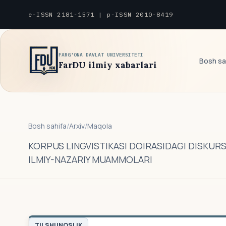
e-ISSN 2181-1571 | p-ISSN 2010-8419
FARG'ONA DAVLAT UNIVERSITETI
Bosh sa
FarDU ilmiy xabarlari
Bosh sahifa
/
Arxiv
/
Maqola
KORPUS LINGVISTIKASI DOIRASIDAGI DISKU
ILMIY-NAZARIY MUAMMOLARI
TILSHUNOSLIK