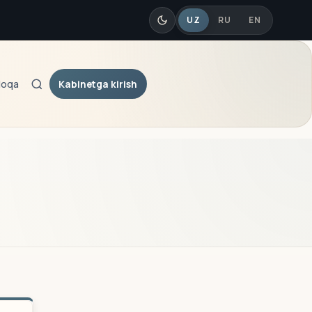
UZ
RU
EN
Kabinetga kirish
loqa
Qidiruv