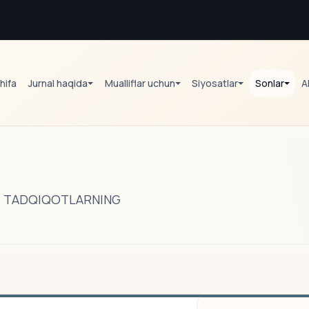
hifa
Jurnal haqida
Mualliflar uchun
Siyosatlar
Sonlar
A
RS TADQIQOTLARNING