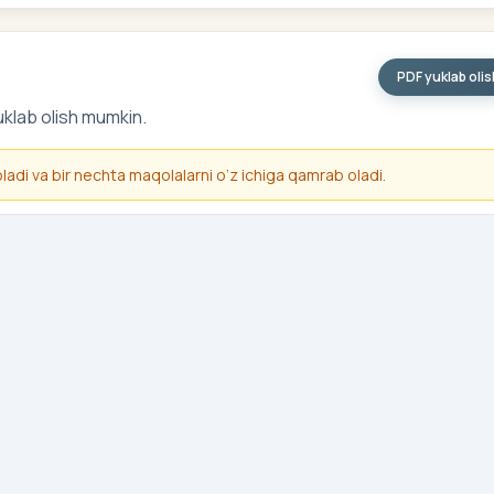
PDF yuklab oli
uklab olish mumkin.
 oladi va bir nechta maqolalarni o‘z ichiga qamrab oladi.