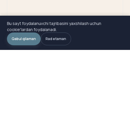
Bu sayt foydalanuvchi tajribasini yaxshilash uchun
cookie'lardan foydalanadi.
Qabul qilaman
Rad etaman