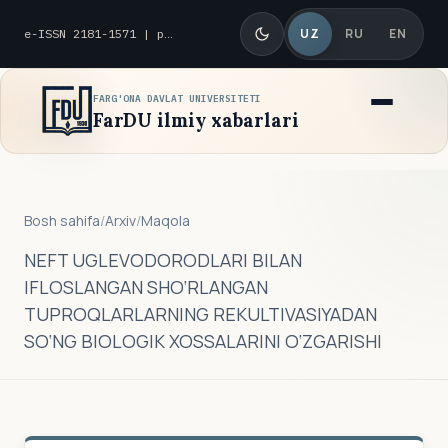
UZ
RU
EN
e-ISSN 2181-1571 | p-ISSN 2010-8419
FARG'ONA DAVLAT UNIVERSITETI
FarDU ilmiy xabarlari
Bosh sahifa
/
Arxiv
/
Maqola
NEFT UGLEVODORODLARI BILAN
IFLOSLANGAN SHO‘RLANGAN
TUPROQLARLARNING REKULTIVASIYADAN
SO‘NG BIOLOGIK XOSSALARINI O‘ZGARISHI