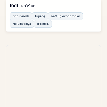
Kalit so‘zlar
Sho‘rlanish
tuproq
neft uglevodorodlar
rekultivasiya
o‘simlik.