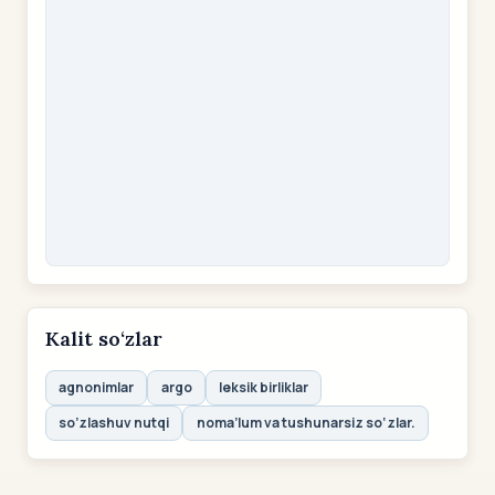
Kalit so‘zlar
agnonimlar
argo
leksik birliklar
so’zlashuv nutqi
noma’lum va tushunarsiz so‘zlar.