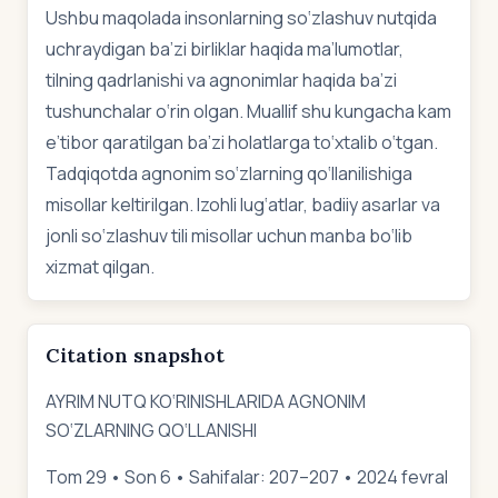
Ushbu maqolada insonlarning so‘zlashuv nutqida
uchraydigan ba’zi birliklar haqida ma’lumotlar,
tilning qadrlanishi va agnonimlar haqida ba’zi
tushunchalar o‘rin olgan. Muallif shu kungacha kam
e’tibor qaratilgan ba’zi holatlarga to‘xtalib o‘tgan.
Tadqiqotda agnonim so‘zlarning qo‘llanilishiga
misollar keltirilgan. Izohli lug‘atlar, badiiy asarlar va
jonli so‘zlashuv tili misollar uchun manba bo‘lib
xizmat qilgan.
Citation snapshot
AYRIM NUTQ KO‘RINISHLARIDA AGNONIM
SO‘ZLARNING QO‘LLANISHI
Tom 29 • Son 6 • Sahifalar: 207–207 • 2024 fevral