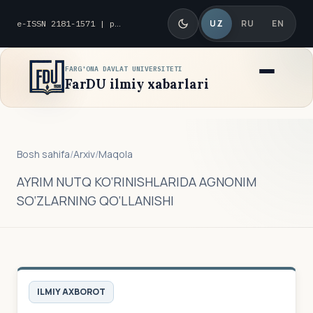
UZ
RU
EN
e-ISSN 2181-1571 | p-ISSN 2010-8419
FARG'ONA DAVLAT UNIVERSITETI
FarDU ilmiy xabarlari
Bosh sahifa
/
Arxiv
/
Maqola
AYRIM NUTQ KO‘RINISHLARIDA AGNONIM
SO‘ZLARNING QO‘LLANISHI
ILMIY AXBOROT