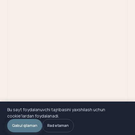
Bu sayt foydalanuvchi tajribasini yaxshilash uchun
cookie'lardan foydalanadi.
Qabul qilaman
Rad etaman