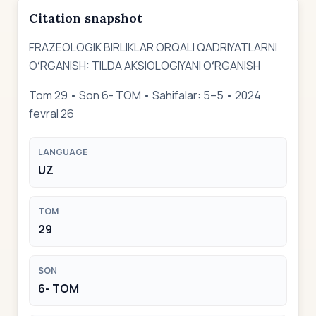
Citation snapshot
FRAZEOLOGIK BIRLIKLAR ORQALI QADRIYATLARNI
OʻRGANISH: TILDA AKSIOLOGIYANI OʻRGANISH
Tom 29 • Son 6- TOM • Sahifalar: 5–5 • 2024
fevral 26
LANGUAGE
UZ
TOM
29
SON
6- TOM