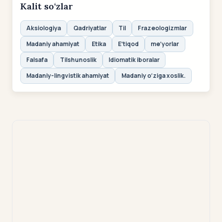
Kalit so‘zlar
Aksiologiya
Qadriyatlar
Til
Frazeologizmlar
Madaniy ahamiyat
Etika
Eʼtiqod
meʼyorlar
Falsafa
Tilshunoslik
Idiomatik iboralar
Madaniy-lingvistik ahamiyat
Madaniy oʼziga xoslik.