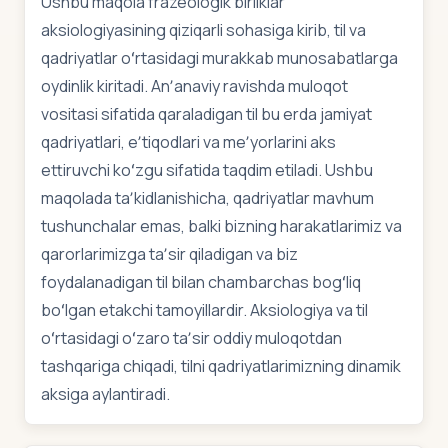
Ushbu maqola frazeologik birliklar
aksiologiyasining qiziqarli sohasiga kirib, til va
qadriyatlar oʻrtasidagi murakkab munosabatlarga
oydinlik kiritadi. Anʼanaviy ravishda muloqot
vositasi sifatida qaraladigan til bu erda jamiyat
qadriyatlari, eʼtiqodlari va meʼyorlarini aks
ettiruvchi koʻzgu sifatida taqdim etiladi. Ushbu
maqolada taʼkidlanishicha, qadriyatlar mavhum
tushunchalar emas, balki bizning harakatlarimiz va
qarorlarimizga taʼsir qiladigan va biz
foydalanadigan til bilan chambarchas bogʻliq
boʻlgan etakchi tamoyillardir. Aksiologiya va til
oʻrtasidagi oʻzaro taʼsir oddiy muloqotdan
tashqariga chiqadi, tilni qadriyatlarimizning dinamik
aksiga aylantiradi.