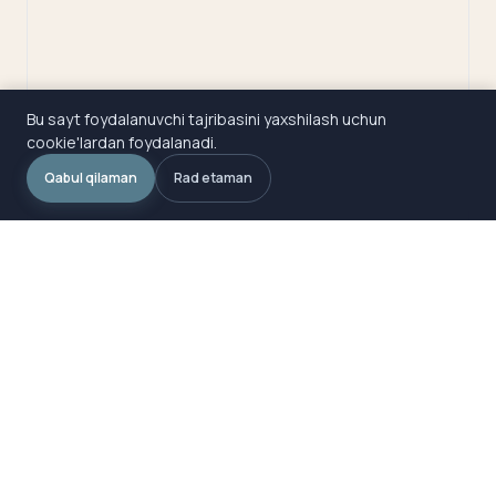
Bu sayt foydalanuvchi tajribasini yaxshilash uchun
cookie'lardan foydalanadi.
Qabul qilaman
Rad etaman