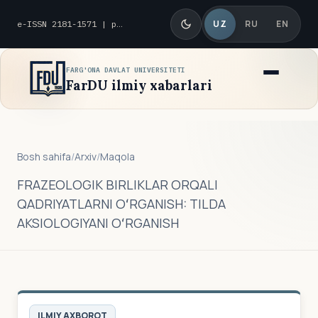
UZ
RU
EN
e-ISSN 2181-1571 | p-ISSN 2010-8419
FARG'ONA DAVLAT UNIVERSITETI
FarDU ilmiy xabarlari
Bosh sahifa
/
Arxiv
/
Maqola
FRAZEOLOGIK BIRLIKLAR ORQALI
QADRIYATLARNI OʻRGANISH: TILDA
AKSIOLOGIYANI OʻRGANISH
ILMIY AXBOROT