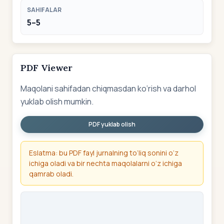
SAHIFALAR
5–5
PDF Viewer
Maqolani sahifadan chiqmasdan ko‘rish va darhol
yuklab olish mumkin.
PDF yuklab olish
Eslatma: bu PDF fayl jurnalning to‘liq sonini o‘z
ichiga oladi va bir nechta maqolalarni o‘z ichiga
qamrab oladi.